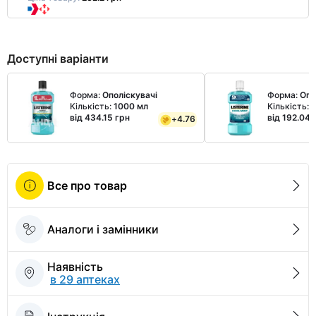
Доступні варіанти
Форма:
Ополіскувачі
Форма:
Опо
Кількість:
1000 мл
Кількість:
від 434.15 грн
від 192.04 
+
4.76
Все про товар
Аналоги і замінники
Наявність
в 29 аптеках