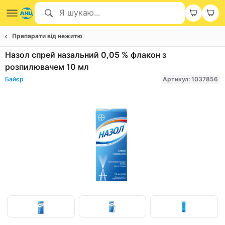
Препарати від нежитю
Назол спрей назальний 0,05 % флакон з
розпилювачем 10 мл
Байєр
Артикул: 1037856
Item
1
of