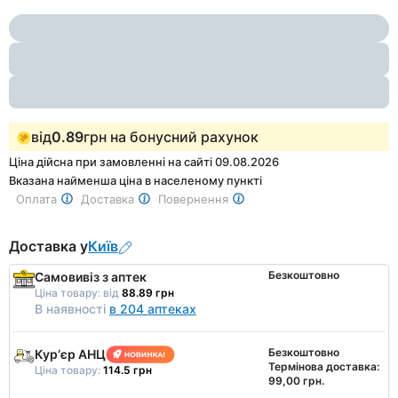
Item
3
1
of
3
від
0.89
грн на бонусний рахунок
Ціна дійсна при замовленні на сайті 09.08.2026
Вказана найменша ціна в населеному пункті
Оплата
Доставка
Повернення
Доставка у
Київ
Безкоштовно
Самовивіз з аптек
Ціна товару:
від
88.89 грн
В наявності
в 204 аптеках
Безкоштовно
Курʼєр АНЦ
Термінова доставка:
Ціна товару:
114.5 грн
99,00 грн.