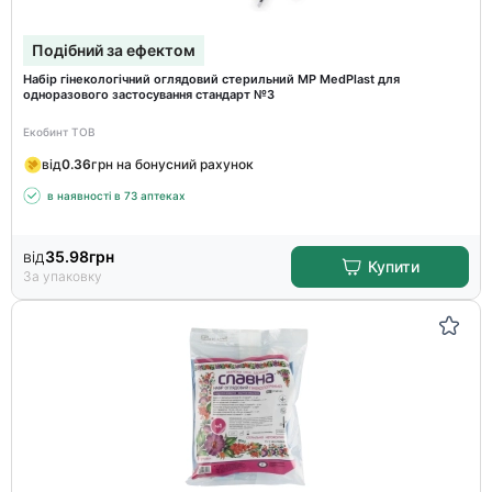
Подібний за ефектом
Набір гінекологічний оглядовий стерильний MP MedPlast для
одноразового застосування стандарт №3
Екобинт ТОВ
від
0.36
грн на бонусний рахунок
в наявності в 73 аптеках
від
35.98
грн
Купити
За упаковку