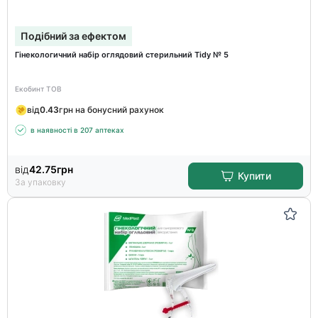
Подібний за ефектом
Гінекологичний набір оглядовий стерильний Tidy № 5
Екобинт ТОВ
від
0.43
грн на бонусний рахунок
в наявності в 207 аптеках
від
42.75
грн
Купити
За упаковку