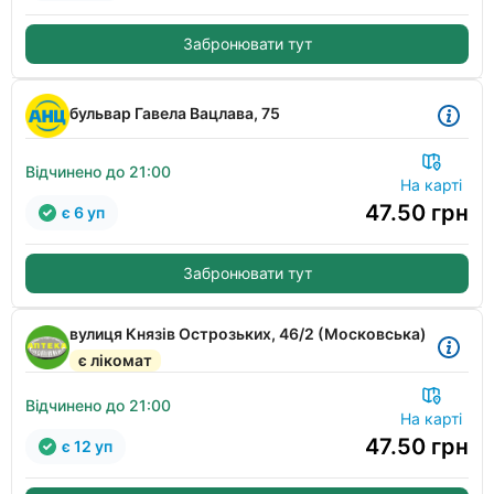
Забронювати тут
бульвар Гавела Вацлава, 75
Відчинено до 21:00
На карті
47.50
грн
є 6 уп
Забронювати тут
вулиця Князів Острозьких, 46/2 (Московська)
є лікомат
Відчинено до 21:00
На карті
47.50
грн
є 12 уп