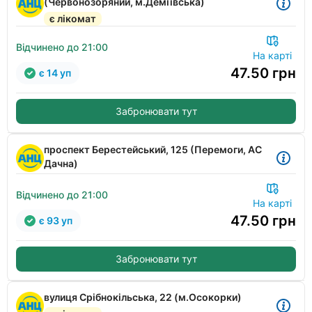
(Червонозоряний, м.Деміївська)
є лікомат
Відчинено до 21:00
На карті
47.50
грн
є 14 уп
Забронювати тут
проспект Берестейський, 125 (Перемоги, АС
Дачна)
Відчинено до 21:00
На карті
47.50
грн
є 93 уп
Забронювати тут
вулиця Срібнокільська, 22 (м.Осокорки)