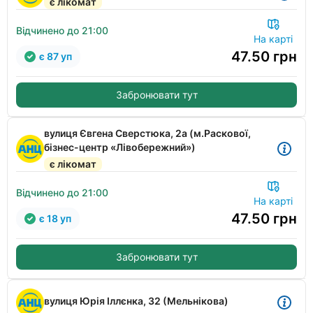
є лікомат
Відчинено до 21:00
На карті
47.50
грн
є 87 уп
Забронювати тут
вулиця Євгена Сверстюка, 2а (м.Раскової,
бізнес-центр «Лівобережний»)
є лікомат
Відчинено до 21:00
На карті
47.50
грн
є 18 уп
Забронювати тут
вулиця Юрія Іллєнка, 32 (Мельнікова)