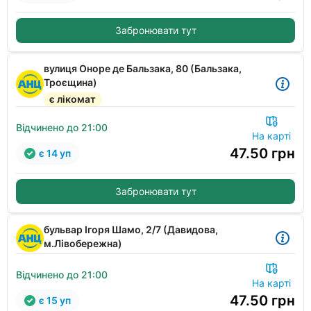
Забронювати тут
вулиця Оноре де Бальзака, 80 (Бальзака,
Троєщина)
є лікомат
Відчинено до 21:00
На карті
47.50
грн
є 14 уп
Забронювати тут
бульвар Ігоря Шамо, 2/7 (Давидова,
м.Лівобережна)
Відчинено до 21:00
На карті
47.50
грн
є 15 уп