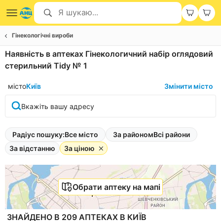
Гінекологічні вироби
Наявність в аптеках Гінекологичний набір оглядовий
стерильний Tidy № 1
місто
Київ
Змінити місто
Вкажіть вашу адресу
Радіус пошуку:
Все місто
За районом
Всі райони
За відстанню
За ціною
Обрати аптеку на мапі
ЗНАЙДЕНО В 209 АПТЕКАХ В КИЇВ