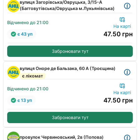
вулиця Загорівська/Овруцька, 3/15-А
(Багговутівська/Овруцька м.Лукьянівська)
Відчинено до 21:00
На карті
47.50
грн
є 43 уп
Забронювати тут
вулиця Оноре де Бальзака, 60 А (Троєщина)
є лікомат
Відчинено до 21:00
На карті
47.50
грн
є 13 уп
Забронювати тут
провулок Червиновський, 2в (Попова)