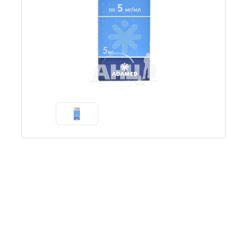
Item
1
of
1