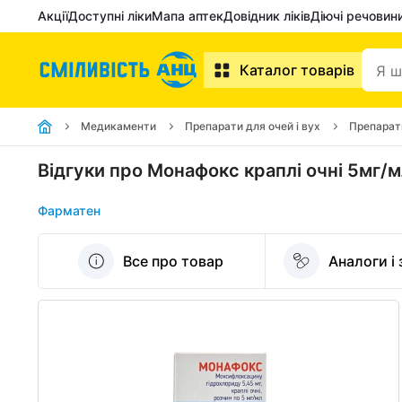
Акції
Доступні ліки
Мапа аптек
Довідник ліків
Діючі речовин
Каталог товарів
Медикаменти
Препарати для очей і вух
Препарат
Відгуки про Монафокс краплі очні 5мг/м
Фарматен
Все про товар
Аналоги і