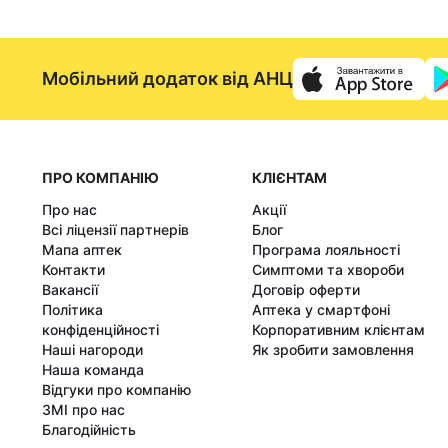
Мобільний додаток від АНЦ
ПРО КОМПАНІЮ
КЛІЄНТАМ
Про нас
Акції
Всі ліцензії партнерів
Блог
Мапа аптек
Програма лояльності
Контакти
Симптоми та хвороби
Вакансії
Договір оферти
Політика
Аптека у смартфоні
конфіденційності
Корпоративним клієнтам
Наші нагороди
Як зробити замовлення
Наша команда
Відгуки про компанію
ЗМІ про нас
Благодійність