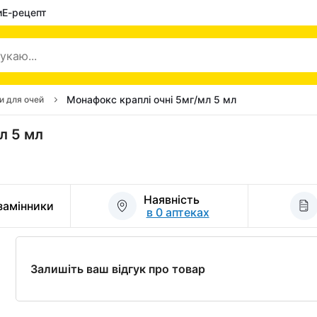
и
Е-рецепт
Монафокс краплі очні 5мг/мл 5 мл
и для очей
л 5 мл
Наявність
 замінники
в 0 аптеках
Залишіть ваш відгук про товар