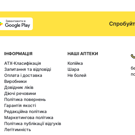
Спробуйт
ІНФОРМАЦІЯ
НАШІ АПТЕКИ
АТХ-Класифікація
Копійка
б
Запитання та відповіді
Шара
по
Оплата і доставка
Не болей
Виробники
Довідник ліків
Діючі речовини
Політика повернень
Гарантія якості
Редакційна політика
Маркетингова політика
Політика публікації відгуків
Легітимність