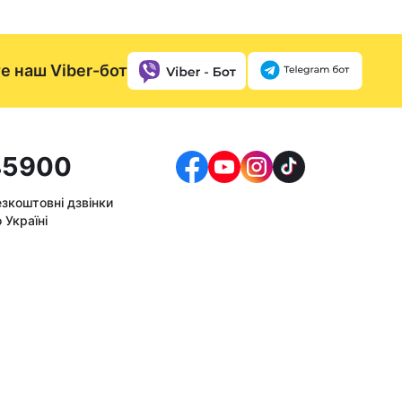
е наш Viber-бот
5900
езкоштовні дзвінки
 Україні