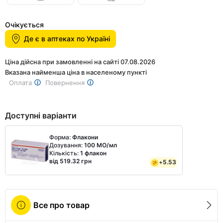
of
Item
2
1
Очікується
of
Де є в аптеках по Україні
2
Ціна дійсна при замовленні на сайті 07.08.2026
Вказана найменша ціна в населеному пункті
Оплата
Повернення
Доступні варіанти
Форма:
Флакони
Дозування:
100 МО/мл
Кількість:
1 флакон
від 519.32 грн
+
5.53
Все про товар