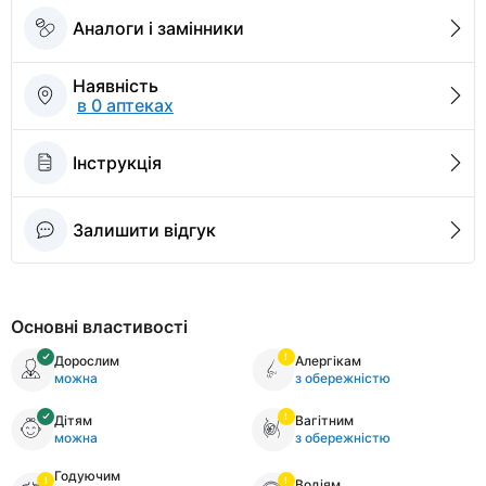
Аналоги і замінники
Наявність
в 0 аптеках
Інструкція
Залишити відгук
Основні властивості
Дорослим
Алергікам
можна
з обережністю
Дітям
Вагітним
можна
з обережністю
Годуючим
Водіям