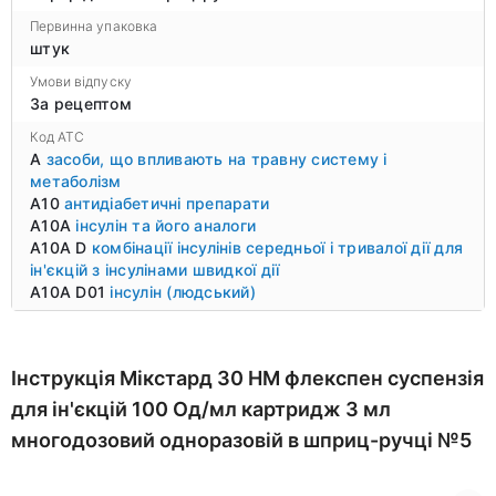
Первинна упаковка
штук
Умови відпуску
За рецептом
Код ATC
A
засоби, що впливають на травну систему і
метаболізм
A10
антидіабетичні препарати
A10A
інсулін та його аналоги
A10A D
комбінації інсулінів середньої і тривалої дії для
ін'єкцій з інсулінами швидкої дії
A10A D01
інсулін (людський)
Інструкція Мікстард 30 НМ флекспен суспензія
для ін'єкцій 100 Од/мл картридж 3 мл
многодозовий одноразовій в шприц-ручці №5