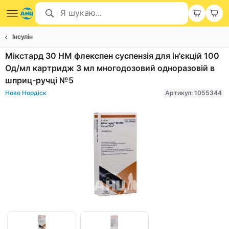
Інсулін
Мікстард 30 НМ флекспен суспензія для ін'єкцій 100
Од/мл картридж 3 мл многодозовий одноразовій в
шприц-ручці №5
Ново Нордіск
Артикул: 1055344
Item
1