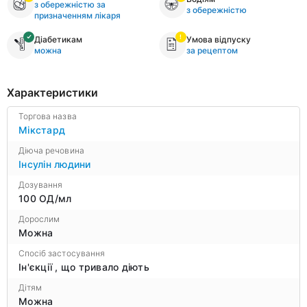
з обережністю за
з обережністю
призначенням лікаря
Діабетикам
Умова відпуску
можна
за рецептом
Характеристики
Торгова назва
Мікстард
Діюча речовина
Інсулін людини
Дозування
100 ОД/мл
Дорослим
Можна
Спосіб застосування
Ін'єкції , що тривало діють
Дітям
Можна