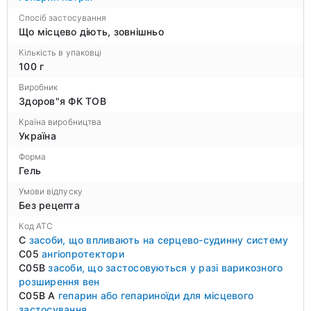
Спосіб застосування
Що місцево діють, зовнішньо
Кількість в упаковці
100 г
Виробник
Здоров"я ФК ТОВ
Країна виробництва
Україна
Форма
Гель
Умови відпуску
Без рецепта
Код ATC
C
засоби, що впливають на серцево-судинну систему
C05
ангіопротектори
C05B
засоби, що застосовуються у разі варикозного
розширення вен
C05B A
гепарин або гепариноїди для місцевого
застосування