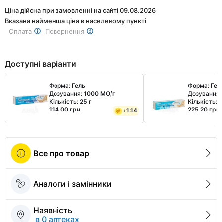
Ціна дійсна при замовленні на сайті 09.08.2026
Вказана найменша ціна в населеному пункті
Оплата
Повернення
Доступні варіанти
Форма:
Гель
Форма:
Гел
Дозування:
1000 МО/г
Дозування
Кількість:
25 г
Кількість:
5
114.00 грн
225.20 грн
+
1.14
Все про товар
Аналоги і замінники
Наявність
в 0 аптеках