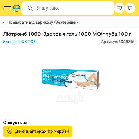
Препарати від варикозу (Венотоніки)
Ліотромб 1000-Здоров'я гель 1000 МО/г туба 100 г
Здоров"я ФК ТОВ
Артикул: 1046216
Item
1
Очікується
of
Де є в аптеках по Україні
1