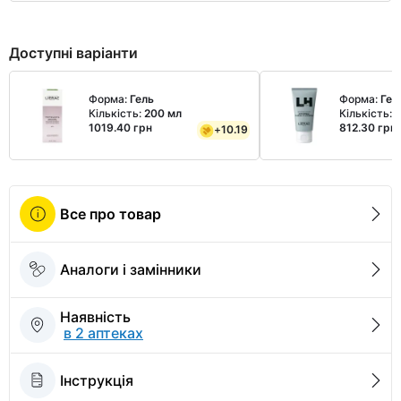
Доступні варіанти
Форма:
Гель
Форма:
Гел
Кількість:
200 мл
Кількість:
5
1019.40 грн
812.30 грн
+
10.19
Все про товар
Аналоги і замінники
Наявність
в 2 аптеках
Інструкція