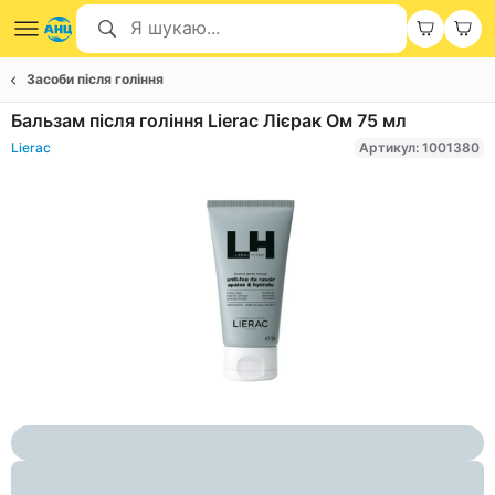
Засоби після гоління
Бальзам після гоління Lierac Лієрак Ом 75 мл
Lierac
Артикул: 1001380
Item
1
of
1