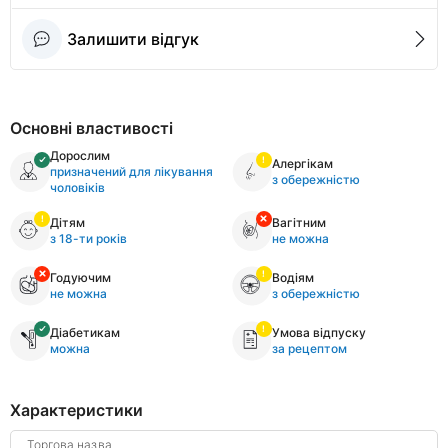
Залишити відгук
Основні властивості
Дорослим
Алергікам
призначений для лікування
з обережністю
чоловіків
Дітям
Вагітним
з 18-ти років
не можна
Годуючим
Водіям
не можна
з обережністю
Діабетикам
Умова відпуску
можна
за рецептом
Характеристики
Торгова назва