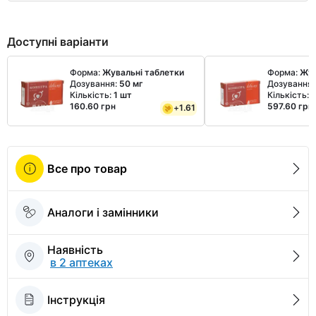
Доступні варіанти
Форма:
Жувальні таблетки
Форма:
Жув
Дозування:
50 мг
Дозування
Кількість:
1 шт
Кількість:
4
160.60 грн
597.60 грн
+
1.61
Все про товар
Аналоги і замінники
Наявність
в 2 аптеках
Інструкція