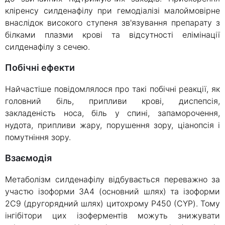
кліренсу силденафілу при гемодіалізі малоймовірне
внаслідок високого ступеня зв'язування препарату з
білками плазми крові та відсутності елімінації
силденафілу з сечею.
Побічні ефекти
Найчастіше повідомлялося про такі побічні реакції, як
головний біль, припливи крові, диспепсія,
закладеність носа, біль у спині, запаморочення,
нудота, припливи жару, порушення зору, ціанопсія і
помутніння зору.
Взаємодія
Метаболізм силденафілу відбувається переважно за
участю ізоформи ЗА4 (основний шлях) та ізоформи
2С9 (другорядний шлях) цитохрому Р450 (CYP). Тому
інгібітори цих ізоферментів можуть знижувати