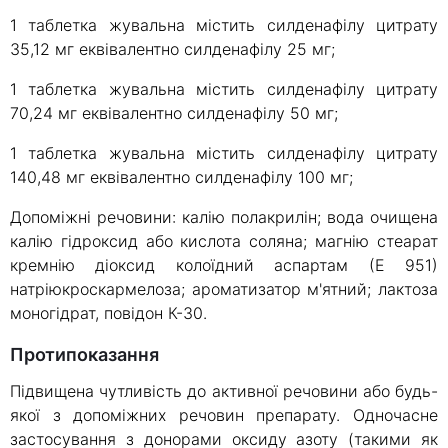
1 таблетка жувальна містить силденафілу цитрату
35,12 мг еквівалентно силденафілу 25 мг;
1 таблетка жувальна містить силденафілу цитрату
70,24 мг еквівалентно силденафілу 50 мг;
1 таблетка жувальна містить силденафілу цитрату
140,48 мг еквівалентно силденафілу 100 мг;
Допоміжні речовини: калію полакрилін; вода очищена
калію гідроксид або кислота соляна; магнію стеарат
кремнію діоксид колоїдний аспартам (Е 951)
натріюкроскармелоза; ароматизатор м'ятний; лактоза
моногідрат, повідон К-30.
Протипоказання
Підвищена чутливість до активної речовини або будь-
якої з допоміжних речовин препарату. Одночасне
застосування з донорами оксиду азоту (такими як