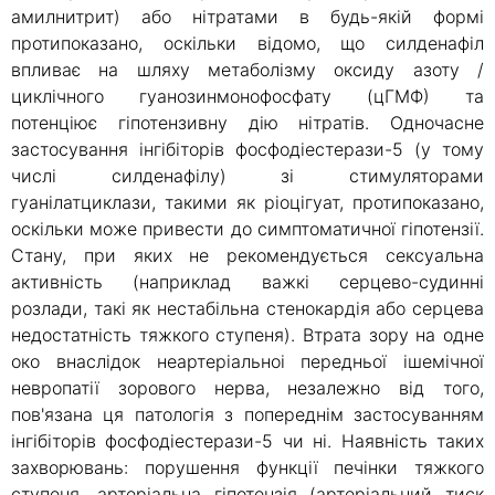
амилнитрит) або нітратами в будь-якій формі
протипоказано, оскільки відомо, що силденафіл
впливає на шляху метаболізму оксиду азоту /
циклічного гуанозинмонофосфату (цГМФ) та
потенціює гіпотензивну дію нітратів. Одночасне
застосування інгібіторів фосфодіестерази-5 (у тому
числі силденафілу) зі стимуляторами
гуанілатциклази, такими як ріоцігуат, протипоказано,
оскільки може привести до симптоматичної гіпотензії.
Стану, при яких не рекомендується сексуальна
активність (наприклад важкі серцево-судинні
розлади, такі як нестабільна стенокардія або серцева
недостатність тяжкого ступеня). Втрата зору на одне
око внаслідок неартеріальноі передньої ішемічної
невропатії зорового нерва, незалежно від того,
пов'язана ця патологія з попереднім застосуванням
інгібіторів фосфодіестерази-5 чи ні. Наявність таких
захворювань: порушення функції печінки тяжкого
ступеня, артеріальна гіпотензія (артеріальний тиск