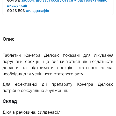
G04B E
засоби, що застосовуються у разі еректильної
дисфункції
G04B E03
сильденафіл
Опис
Таблетки Конегра Делюкс показані для лікування
порушень ерекції, що визначаються як нездатність
досягти та підтримати ерекцію статевого члена,
необхідну для успішного статевого акту.
Для ефективної дії препарату Конегра Делюкс
потрібно сексуальне збудження.
Склад
Діюча речовина: силденафіл;