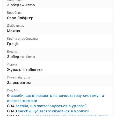
З обережністю
Виробник
Євро Лайфкер
Діабетикам
Можна
Країна виробництва
Греція
Водіям
З обережністю
Форма
Жувальні таблетки
Умови відпуску
За рецептом
Код ATC
G
засоби, що впливають на сечостатеву систему та
статеві гормони
G04
засоби, що застосовуються в урології
G04B
засоби, що застосовуються в урології