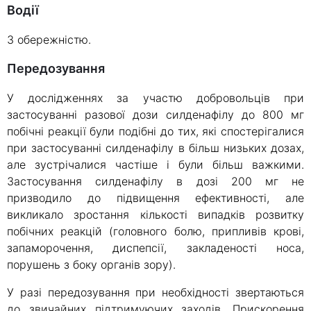
Водії
З обережністю.
Передозування
У дослідженнях за участю добровольців при
застосуванні разової дози силденафілу до 800 мг
побічні реакції були подібні до тих, які спостерігалися
при застосуванні силденафілу в більш низьких дозах,
але зустрічалися частіше і були більш важкими.
Застосування силденафілу в дозі 200 мг не
призводило до підвищення ефективності, але
викликало зростання кількості випадків розвитку
побічних реакцій (головного болю, припливів крові,
запаморочення, диспепсії, закладеності носа,
порушень з боку органів зору).
У разі передозування при необхідності звертаються
до звичайних підтримуючих заходів. Прискорення