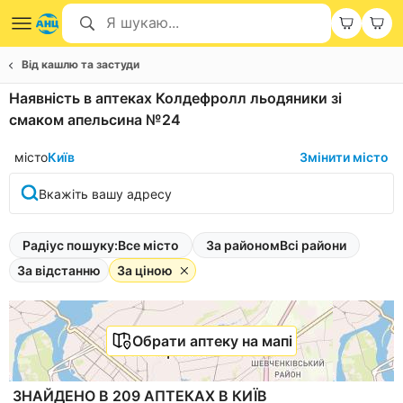
Від кашлю та застуди
Наявність в аптеках Колдефролл льодяники зі
смаком апельсина №24
місто
Київ
Змінити місто
Вкажіть вашу адресу
Радіус пошуку:
Все місто
За районом
Всі райони
За відстанню
За ціною
Обрати аптеку на мапі
ЗНАЙДЕНО В 209 АПТЕКАХ В КИЇВ