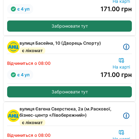
На карті
171.00
грн
є 4 уп
Забронювати тут
вулиця Басейна, 10 (Дворець Спорту)
є лікомат
Відчиниться о 08:00
На карті
171.00
грн
є 4 уп
Забронювати тут
вулиця Євгена Сверстюка, 2а (м.Раскової,
бізнес-центр «Лівобережний»)
є лікомат
Відчиниться о 08:00
На карті