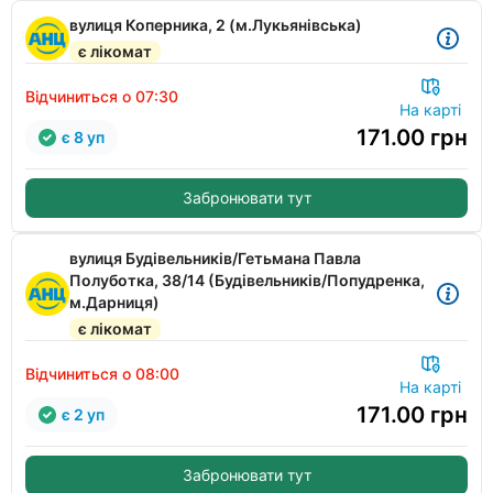
вулиця Коперника, 2 (м.Лукьянівська)
є лікомат
Відчиниться о 07:30
На карті
171.00
грн
є 8 уп
Забронювати тут
вулиця Будівельників/Гетьмана Павла
Полуботка, 38/14 (Будівельників/Попудренка,
м.Дарниця)
є лікомат
Відчиниться о 08:00
На карті
171.00
грн
є 2 уп
Забронювати тут