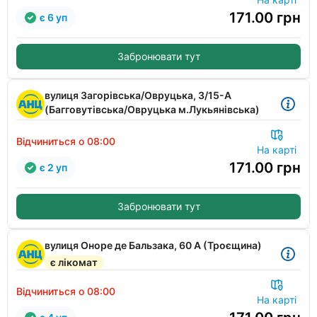
171.00
грн
є 6 уп
Забронювати тут
вулиця Загорівська/Овруцька, 3/15-А
(Багговутівська/Овруцька м.Лукьянівська)
Відчиниться о 08:00
На карті
171.00
грн
є 2 уп
Забронювати тут
вулиця Оноре де Бальзака, 60 А (Троєщина)
є лікомат
Відчиниться о 08:00
На карті