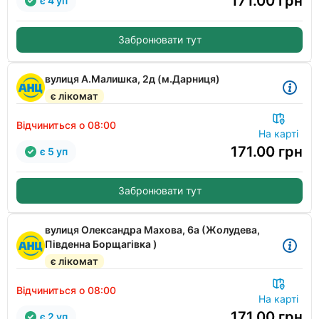
171.00
грн
є 4 уп
Забронювати тут
вулиця А.Малишка, 2д (м.Дарниця)
є лікомат
Відчиниться о 08:00
На карті
171.00
грн
є 5 уп
Забронювати тут
вулиця Олександра Махова, 6а (Жолудева,
Південна Борщагівка )
є лікомат
Відчиниться о 08:00
На карті
171.00
грн
є 2 уп