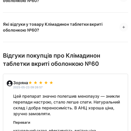
оболонкою №60?
Які відгуки у товару Клімадинон таблетки вкриті
оболонкою №60?
Відгуки покупців про Клімадинон
таблетки вкриті оболонкою №60
Зоряна
2025-05-23 09:26:57
Цей препарат значно полегшив менопаузу — зникли
перепади настрою, стало легше спати. Натуральний
склад і добра переносимість. В АНЦ хороша ціна,
зручно замовляти.
Переваги
натуральний склад, ефективність, вигідна ціна