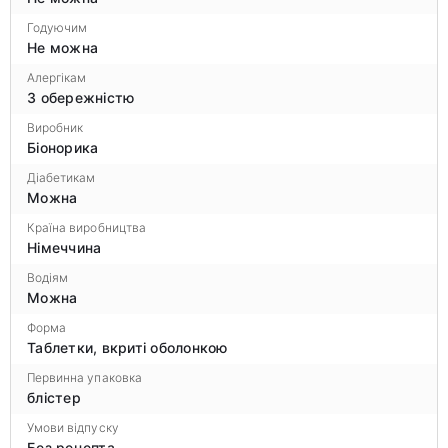
Годуючим
Не можна
Алергікам
З обережністю
Виробник
Біонорика
Діабетикам
Можна
Країна виробництва
Німеччина
Водіям
Можна
Форма
Таблетки, вкриті оболонкою
Первинна упаковка
блістер
Умови відпуску
Без рецепта