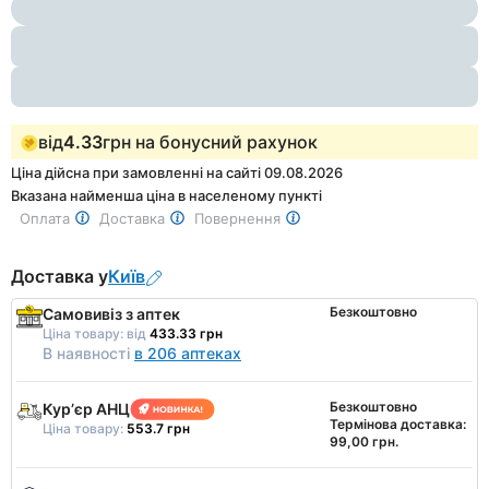
1
of
3
від
4.33
грн на бонусний рахунок
Ціна дійсна при замовленні на сайті 09.08.2026
Вказана найменша ціна в населеному пункті
Оплата
Доставка
Повернення
Доставка у
Київ
Безкоштовно
Самовивіз з аптек
Ціна товару:
від
433.33 грн
В наявності
в 206 аптеках
Безкоштовно
Курʼєр АНЦ
Термінова доставка:
Ціна товару:
553.7 грн
99,00 грн.