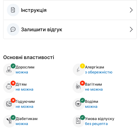
Інструкція
Залишити відгук
Основні властивості
Дорослим
Алергікам
можна
з обережністю
Дітям
Вагітним
не можна
не можна
Годуючим
Водіям
не можна
можна
Діабетикам
Умова відпуску
можна
без рецепта