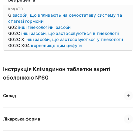
Код ATC
G
засоби, що впливають на сечостатеву систему та
статеві гормони
G02
інші гінекологічні засоби
G02C
інші засоби, що застосовуються в гінекології
G02C X
інші засоби, що застосовуються у гінекології
G02C X04
корневище циміцифуги
Інструкція Клімадинон таблетки вкриті
оболонкою №60
Склад
Лікарська форма