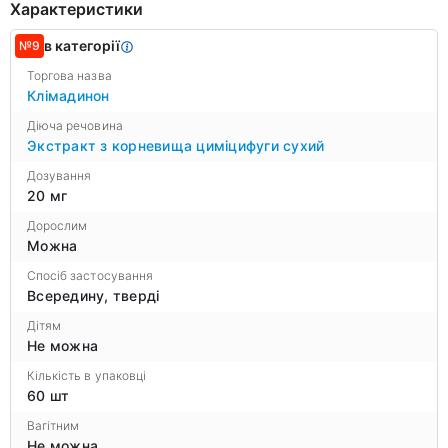
Характеристики
в категорії
№9
Торгова назва
Клімадинон
Діюча речовина
Экстракт з корневища циміцифуги сухий
Дозування
20 мг
Дорослим
Можна
Спосіб застосування
Всередину, тверді
Дітям
Не можна
Кількість в упаковці
60 шт
Вагітним
Не можна