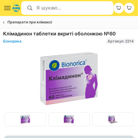
Препарати при клімаксі
Клімадинон таблетки вкриті оболонкою №60
Біонорика
Артикул: 2214
Item
1
of
Item
3