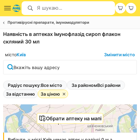
Противірусні препарати, імуномодулятори
Наявність в аптеках Імунофлазід сироп флакон
скляний 30 мл
місто
Київ
Змінити місто
Вкажіть вашу адресу
Радіус пошуку:
Все місто
За районом
Всі райони
За відстанню
За ціною
Обрати аптеку на мапі
Вибачте, у місті Київ немає аптек у радіусі 0 м з