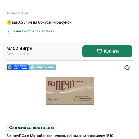
Технолог ПрАТ
від
0.53
грн на бонусний рахунок
в наявності в 147 аптеках
від
52.88
грн
Купити
За упаковку
Схожий за составом
Від печії Ca и Mg таблетки жувальні зі смаком апельсину №10