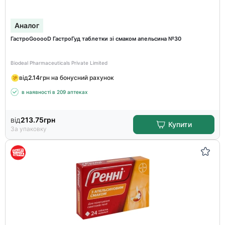
Аналог
ГастроGooooD ГастроГуд таблетки зі смаком апельсина №30
Biodeal Pharmaceuticals Private Limited
від
2.14
грн на бонусний рахунок
в наявності в 209 аптеках
від
213.75
грн
Купити
За упаковку