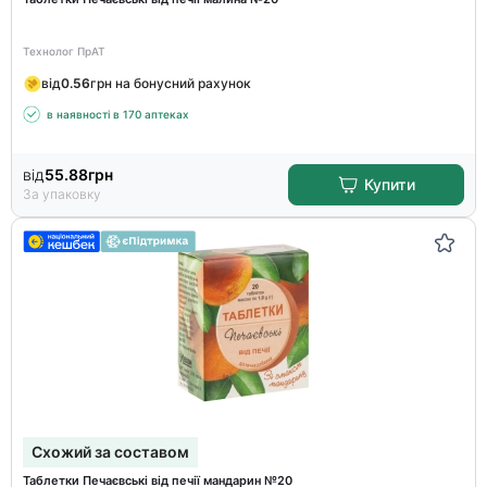
Технолог ПрАТ
від
0.56
грн на бонусний рахунок
в наявності в 170 аптеках
від
55.88
грн
Купити
За упаковку
Схожий за составом
Таблетки Печаєвські від печії мандарин №20