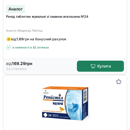
Аналог
Ренід таблетки жувальні зі смаком апельсина №24
Ананта Медікеар Лімітед
від
1.69
грн на бонусний рахунок
в наявності в 82 аптеках
від
169.29
грн
Купити
За упаковку