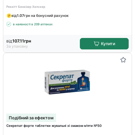
Реккітт Бенкізер Хелскер
від
1.07
грн на бонусний рахунок
в наявності в 209 аптеках
від
107.11
грн
Купити
За упаковку
Подібний за ефектом
Секрепат форте таблетки жувальні зі смаком м'яти №50