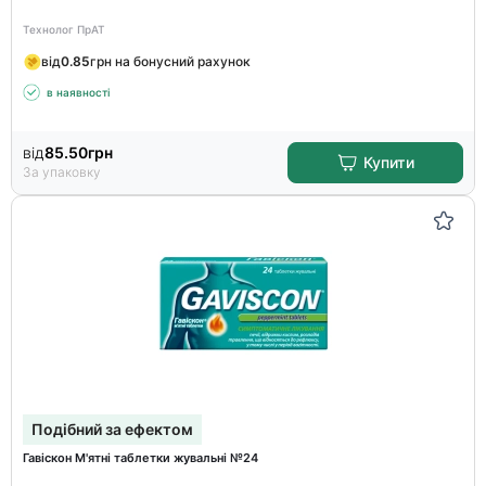
Технолог ПрАТ
від
0.85
грн на бонусний рахунок
в наявності
від
85.50
грн
Купити
За упаковку
Подібний за ефектом
Гавіскон М'ятні таблетки жувальні №24