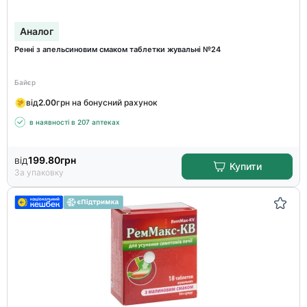
Аналог
Ренні з апельсиновим смаком таблетки жувальні №24
Байєр
від
2.00
грн на бонусний рахунок
в наявності в 207 аптеках
від
199.80
грн
Купити
За упаковку