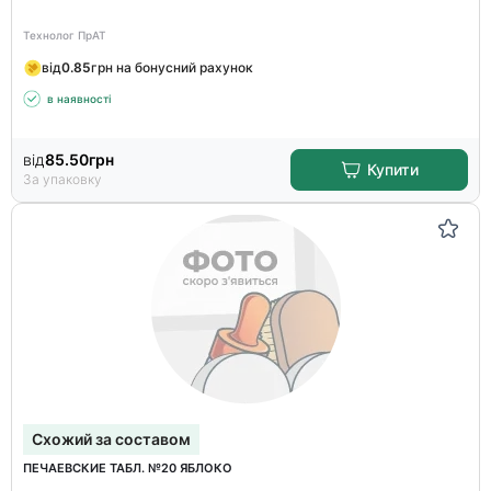
Технолог ПрАТ
від
0.85
грн на бонусний рахунок
в наявності
від
85.50
грн
Купити
За упаковку
Схожий за составом
ПЕЧАЕВСКИЕ ТАБЛ. №20 ЯБЛОКО