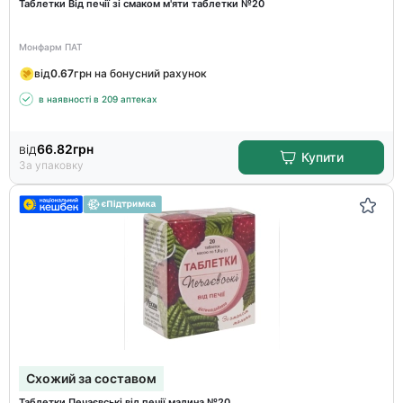
Таблетки Від печії зі смаком м'яти таблетки №20
Монфарм ПАТ
від
0.67
грн на бонусний рахунок
в наявності в 209 аптеках
від
66.82
грн
Купити
За упаковку
Схожий за составом
Таблетки Печаєвські від печії малина №20