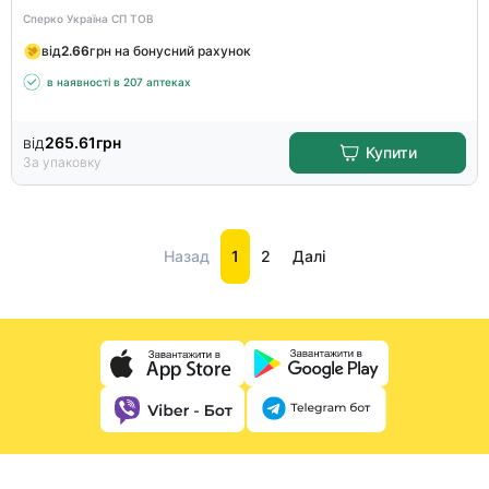
Сперко Україна СП ТОВ
від
2.66
грн на бонусний рахунок
в наявності в 207 аптеках
від
265.61
грн
Купити
За упаковку
Назад
1
2
Далі