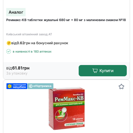
Аналог
Реммакс-КВ таблетки жувальні 680 мг + 80 мг з малиновим смаком №18
Київський вітамінний завод АТ
від
0.62
грн на бонусний рахунок
в наявності в 183 аптеках
від
61.81
грн
Купити
За упаковку