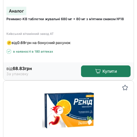
Аналог
Реммакс-КВ таблетки жувальні 680 мг + 80 мг з м'ятним смаком №18
Київський вітамінний завод АТ
від
0.69
грн на бонусний рахунок
в наявності в 180 аптеках
від
68.83
грн
Купити
За упаковку