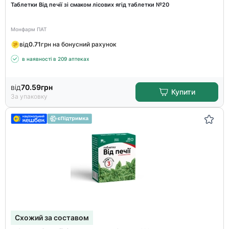
Таблетки Від печії зі смаком лісових ягід таблетки №20
Монфарм ПАТ
від
0.71
грн на бонусний рахунок
в наявності в 209 аптеках
від
70.59
грн
Купити
За упаковку
Схожий за составом