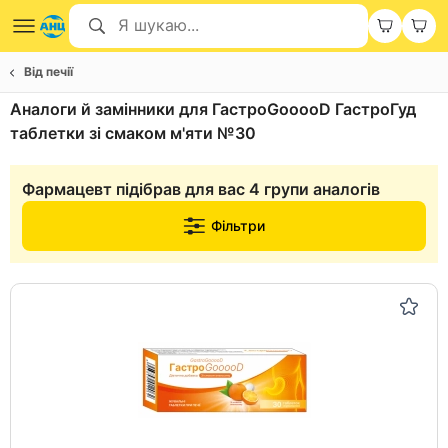
Від печії
Аналоги й замінники для ГастроGooooD ГастроГуд
таблетки зі смаком м'яти №30
Фармацевт підібрав для вас 4 групи аналогів
Фільтри