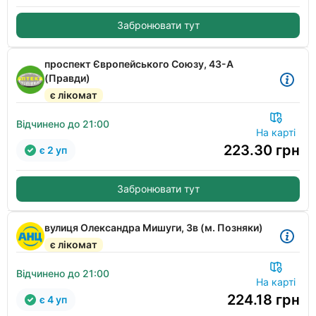
Забронювати тут
проспект Європейського Союзу, 43-А
(Правди)
є лікомат
Відчинено до 21:00
На карті
223.30
грн
є 2 уп
Забронювати тут
вулиця Олександра Мишуги, 3в (м. Позняки)
є лікомат
Відчинено до 21:00
На карті
224.18
грн
є 4 уп