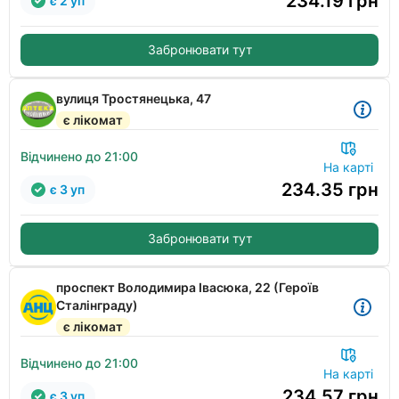
234.19
грн
є 2 уп
Забронювати тут
вулиця Тростянецька, 47
є лікомат
Відчинено до 21:00
На карті
234.35
грн
є 3 уп
Забронювати тут
проспект Володимира Івасюка, 22 (Героїв
Сталінграду)
є лікомат
Відчинено до 21:00
На карті
234.57
грн
є 3 уп