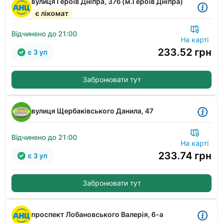
вулиця Героїв Дніпра, 37б (м.Героїв Дніпра)
є лікомат
Відчинено до 21:00
На карті
233.52
грн
є 3 уп
Забронювати тут
вулиця Щербаківського Данила, 47
Відчинено до 21:00
На карті
233.74
грн
є 3 уп
Забронювати тут
проспект Лобановського Валерія, 6-а