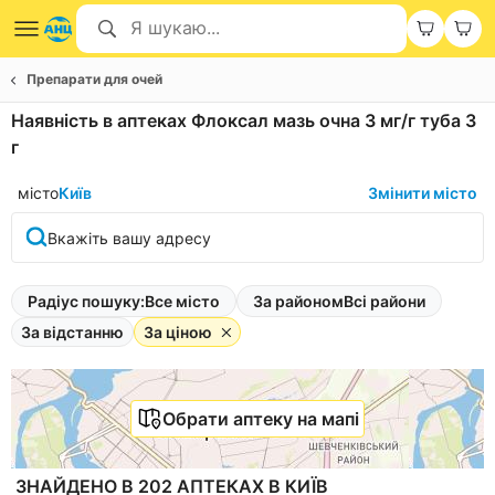
Препарати для очей
Наявність в аптеках Флоксал мазь очна 3 мг/г туба 3
г
місто
Київ
Змінити місто
Вкажіть вашу адресу
Радіус пошуку:
Все місто
За районом
Всі райони
За відстанню
За ціною
Обрати аптеку на мапі
ЗНАЙДЕНО В 202 АПТЕКАХ В КИЇВ