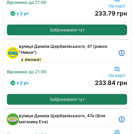
Відчинено до 21:00
На карті
233.79
грн
є 2 уп
Забронювати тут
вулиця Данила Щербаківського, 47 (ринок
"Нивки")
є лікомат
Відчинено до 21:00
На карті
233.84
грн
є 2 уп
Забронювати тут
вулиця Данила Щербаківського, 47а (біля
магазину Eva)