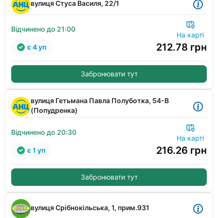
вулиця Стуса Василя, 22/1
Відчинено до 21:00
На карті
212.78
грн
є 4 уп
Забронювати тут
вулиця Гетьмана Павла Полуботка, 54-В
(Попудренка)
Відчинено до 20:30
На карті
216.26
грн
є 1 уп
Забронювати тут
вулиця Срібнокільська, 1, прим.931