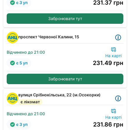
231.37
грн
є 3 уп
Забронювати тут
проспект Червоної Калини, 15
Відчинено до 21:00
На карті
231.49
грн
є 5 уп
Забронювати тут
вулиця Срібнокільська, 22 (м.Осокорки)
є лікомат
Відчинено до 21:00
На карті
231.86
грн
є 3 уп