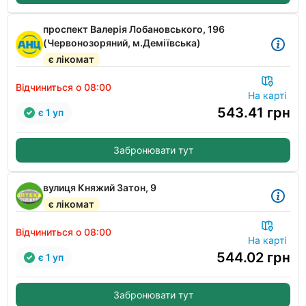
проспект Валерія Лобановського, 196
(Червонозоряний, м.Деміївська)
є лікомат
Відчиниться о 08:00
На карті
543.41
грн
є 1 уп
Забронювати тут
вулиця Княжий Затон, 9
є лікомат
Відчиниться о 08:00
На карті
544.02
грн
є 1 уп
Забронювати тут