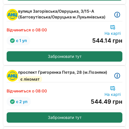
вулиця Загорівська/Овруцька, 3/15-А
(Багговутівська/Овруцька м.Лукьянівська)
Відчиниться о 08:00
На карті
544.14
грн
є 1 уп
Забронювати тут
проспект Григоренка Петра, 28 (м.Позняки)
є лікомат
Відчиниться о 08:00
На карті
544.49
грн
є 2 уп
Забронювати тут