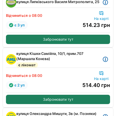
вулиця Липківського Василя Митрополита, 25
Відчиниться о 08:00
На карті
514.23
грн
є 3 уп
Забронювати тут
вулиця Кішки Самійла, 10/1, прим.707
(Маршала Конєва)
є лікомат
Відчиниться о 08:00
На карті
514.40
грн
є 2 уп
Забронювати тут
вулиця Олександра Мишуги, 3в (м. Позняки)