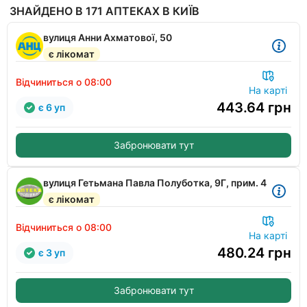
ЗНАЙДЕНО В 171 АПТЕКАХ В КИЇВ
вулиця Анни Ахматової, 50
є лікомат
Відчиниться о 08:00
На карті
443.64
грн
є 6 уп
Забронювати тут
вулиця Гетьмана Павла Полуботка, 9Г, прим. 4
є лікомат
Відчиниться о 08:00
На карті
480.24
грн
є 3 уп
Забронювати тут