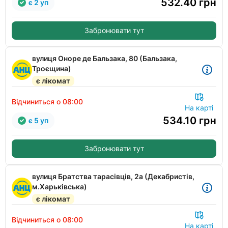
532.40
грн
є 2 уп
Забронювати тут
вулиця Оноре де Бальзака, 80 (Бальзака,
Троєщина)
є лікомат
Відчиниться о 08:00
На карті
534.10
грн
є 5 уп
Забронювати тут
вулиця Братства тарасівців, 2а (Декабристів,
м.Харьківська)
є лікомат
Відчиниться о 08:00
На карті