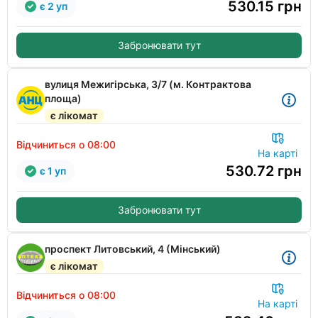
530.15
грн
є 2 уп
Забронювати тут
вулиця Межигірська, 3/7 (м. Контрактова
площа)
є лікомат
Відчиниться о 08:00
На карті
530.72
грн
є 1 уп
Забронювати тут
проспект Литовський, 4 (Мінський)
є лікомат
Відчиниться о 08:00
На карті