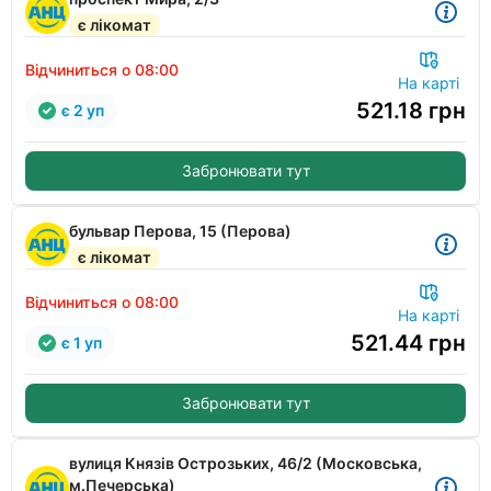
є лікомат
Відчиниться о 08:00
На карті
521.18
грн
є 2 уп
Забронювати тут
бульвар Перова, 15 (Перова)
є лікомат
Відчиниться о 08:00
На карті
521.44
грн
є 1 уп
Забронювати тут
вулиця Князів Острозьких, 46/2 (Московська,
м.Печерська)