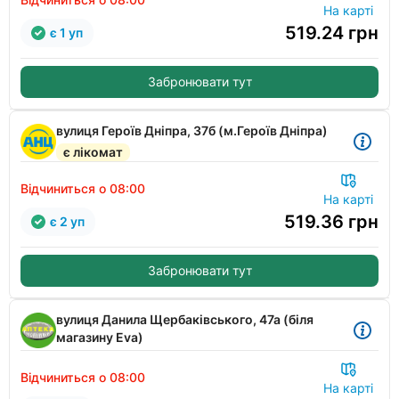
На карті
519.24
грн
є 1 уп
Забронювати тут
вулиця Героїв Дніпра, 37б (м.Героїв Дніпра)
є лікомат
Відчиниться о 08:00
На карті
519.36
грн
є 2 уп
Забронювати тут
вулиця Данила Щербаківського, 47а (біля
магазину Eva)
Відчиниться о 08:00
На карті