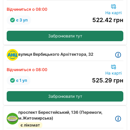
Відчиниться о 08:00
На карті
522.42
грн
є 3 уп
Забронювати тут
вулиця Вербицького Архітектора, 32
Відчиниться о 08:00
На карті
525.29
грн
є 1 уп
Забронювати тут
проспект Берестейський, 136 (Перемоги,
м.Житомирська)
є лікомат