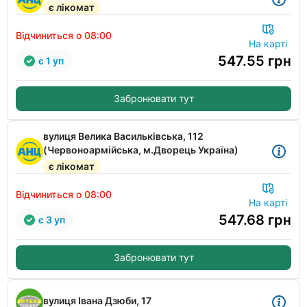
є лікомат
Відчиниться о 08:00
На карті
547.55
грн
є 1 уп
Забронювати тут
вулиця Велика Васильківська, 112
(Червоноармійська, м.Дворець Україна)
є лікомат
Відчиниться о 08:00
На карті
547.68
грн
є 3 уп
Забронювати тут
вулиця Івана Дзюби, 17