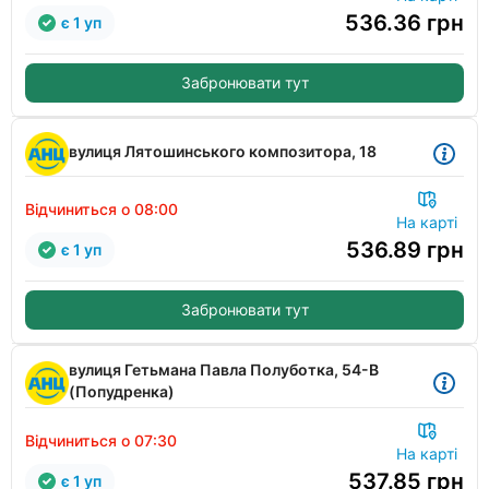
536.36
грн
є 1 уп
Забронювати тут
вулиця Лятошинського композитора, 18
Відчиниться о 08:00
На карті
536.89
грн
є 1 уп
Забронювати тут
вулиця Гетьмана Павла Полуботка, 54-В
(Попудренка)
Відчиниться о 07:30
На карті
537.85
грн
є 1 уп