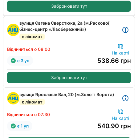
Забронювати тут
вулиця Євгена Сверстюка, 2а (м.Раскової,
бізнес-центр «Лівобережний»)
є лікомат
Відчиниться о 08:00
На карті
538.66
грн
є 3 уп
Забронювати тут
вулиця Ярославів Вал, 20 (м.Золоті Ворота)
є лікомат
Відчиниться о 07:30
На карті
540.90
грн
є 1 уп