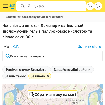
Засоби, які застосовуються в гінекології
Наявність в аптеках Доменорм вагінальний
зволожуючий гель з гіалуроновою кислотою та
ліпосомами 30 г
місто
Київ
Змінити місто
Вкажіть вашу адресу
Радіус пошуку:
Все місто
За районом
Всі райони
За відстанню
За ціною
Обрати аптеку на мапі