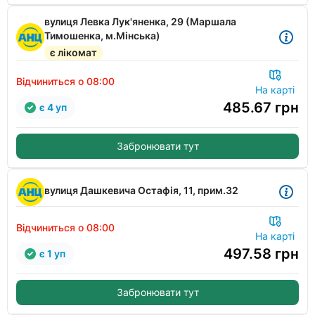
вулиця Левка Лук'яненка, 29 (Маршала
Тимошенка, м.Мінська)
є лікомат
Відчиниться о 08:00
На карті
485.67
грн
є 4 уп
Забронювати тут
вулиця Дашкевича Остафія, 11, прим.32
Відчиниться о 08:00
На карті
497.58
грн
є 1 уп
Забронювати тут