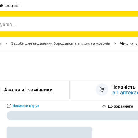
и
Е-рецепт
Чистоті
и
Засоби для видалення бородавок, папілом та мозолів
Наявність
Аналоги і замінники
в 1 аптека
До обранного
Написати відгук