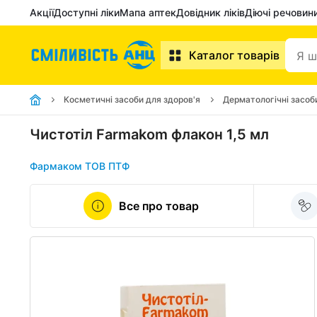
Акції
Доступні ліки
Мапа аптек
Довідник ліків
Діючі речовин
Каталог товарів
Косметичні засоби для здоров'я
Дерматологічні засоб
Чистотіл Farmakom флакон 1,5 мл
Фармаком ТОВ ПТФ
Все про товар