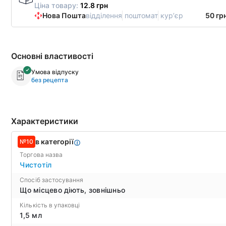
Ціна товару:
12.8 грн
Нова Пошта
відділення
поштомат
курʼєр
50 гр
Основні властивості
Умова відпуску
без рецепта
Характеристики
в категорії
№10
Торгова назва
Чистотіл
Спосіб застосування
Що місцево діють, зовнішньо
Кількість в упаковці
1,5 мл