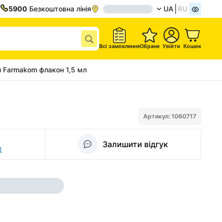
5900
Безкоштовна лінія
UA
RU
Всі замовлення
Обране
Увійти
Кошик
л Farmakom флакон 1,5 мл
Артикул: 1060717
Залишити відгук
х