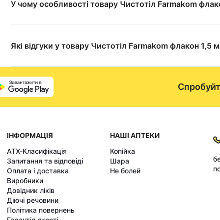
У чому особливості товару Чистотіл Farmakom флако
Які відгуки у товару Чистотіл Farmakom флакон 1,5 
Спробуйт
ІНФОРМАЦІЯ
НАШІ АПТЕКИ
АТХ-Класифікація
Копійка
б
Запитання та відповіді
Шара
по
Оплата і доставка
Не болей
Виробники
Довідник ліків
Діючі речовини
Політика повернень
Гарантія якості