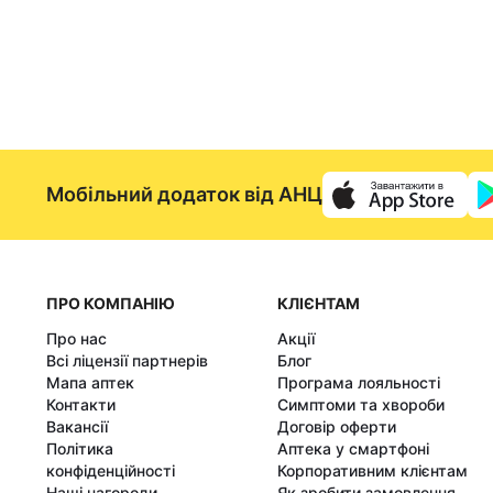
Мобільний додаток від АНЦ
ПРО КОМПАНІЮ
КЛІЄНТАМ
Про нас
Акції
Всі ліцензії партнерів
Блог
Мапа аптек
Програма лояльності
Контакти
Симптоми та хвороби
Вакансії
Договір оферти
Політика
Аптека у смартфоні
конфіденційності
Корпоративним клієнтам
Наші нагороди
Як зробити замовлення