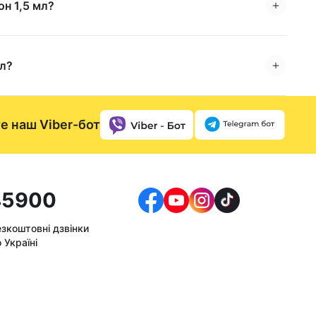
н 1,5 мл?
мл?
е наш Viber-бот
5900
езкоштовні дзвінки
 Україні