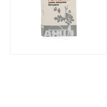
Item
1
of
1