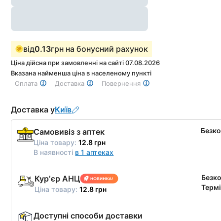
від
0.13
грн на бонусний рахунок
Ціна дійсна при замовленні на сайті 07.08.2026
Вказана найменша ціна в населеному пункті
Оплата
Доставка
Повернення
Доставка у
Київ
Безк
Самовивіз з аптек
Ціна товару:
12.8 грн
В наявності
в 1 аптеках
Безк
Курʼєр АНЦ
Термі
Ціна товару:
12.8 грн
Доступні способи доставки