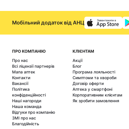
Мобільний додаток від АНЦ
ПРО КОМПАНІЮ
КЛІЄНТАМ
Про нас
Акції
Всі ліцензії партнерів
Блог
Мапа аптек
Програма лояльності
Контакти
Симптоми та хвороби
Вакансії
Договір оферти
Політика
Аптека у смартфоні
конфіденційності
Корпоративним клієнтам
Наші нагороди
Як зробити замовлення
Наша команда
Відгуки про компанію
ЗМІ про нас
Благодійність