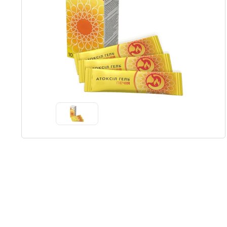
Item
1
of
1