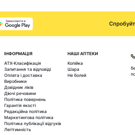
Спробуйт
ІНФОРМАЦІЯ
НАШІ АПТЕКИ
АТХ-Класифікація
Копійка
б
Запитання та відповіді
Шара
по
Оплата і доставка
Не болей
Виробники
Довідник ліків
Діючі речовини
Політика повернень
Гарантія якості
Редакційна політика
Маркетингова політика
Політика публікації відгуків
Легітимність