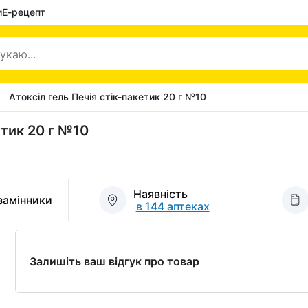
и
Е-рецепт
Атоксіл гель Печія стік-пакетик 20 г №10
етик 20 г №10
Наявність
 замінники
в 144 аптеках
Залишіть ваш відгук про товар