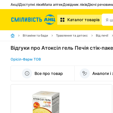
Акції
Доступні ліки
Мапа аптек
Довідник ліків
Діючі речовин
Каталог товарів
Вітаміни та бади
Травлення та детокс
Від печії
Відгуки про Атоксіл гель Печія стік-пак
Орісіл-Фарм ТОВ
Все про товар
Аналоги і