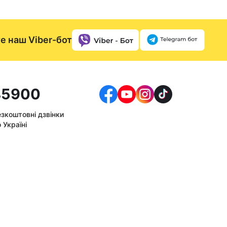
е наш Viber-бот
5900
езкоштовні дзвінки
 Україні