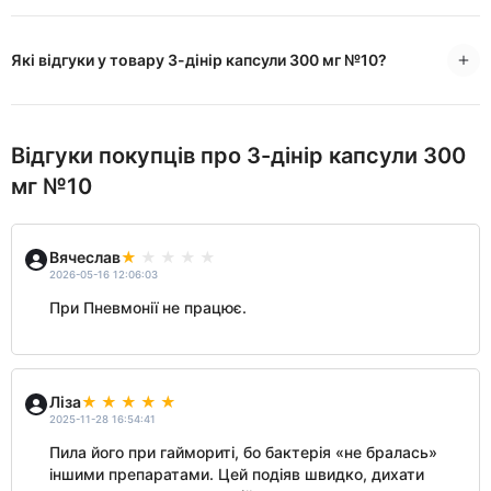
Які відгуки у товару 3-дінір капсули 300 мг №10?
Відгуки покупців про 3-дінір капсули 300
мг №10
Вячеслав
2026-05-16 12:06:03
При Пневмонії не працює.
Ліза
2025-11-28 16:54:41
Пила його при гаймориті, бо бактерія «не бралась»
іншими препаратами. Цей подіяв швидко, дихати