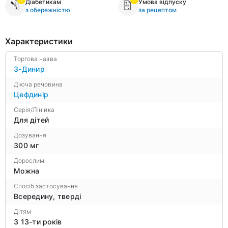
Діабетикам
Умова відпуску
з обережністю
за рецептом
Характеристики
Торгова назва
3-Динир
Діюча речовина
Цефдинір
Серія/Лінійка
Для дітей
Дозування
300 мг
Дорослим
Можна
Спосіб застосування
Всередину, тверді
Дітям
З 13-ти років