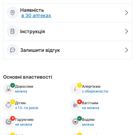
Наявність
в 30 аптеках
Інструкція
Залишити відгук
Основні властивості
Дорослим
Алергікам
можна
з обережністю
Дітям
Вагітним
з 13-ти років
не можна
Годуючим
Водіям
не можна
можна