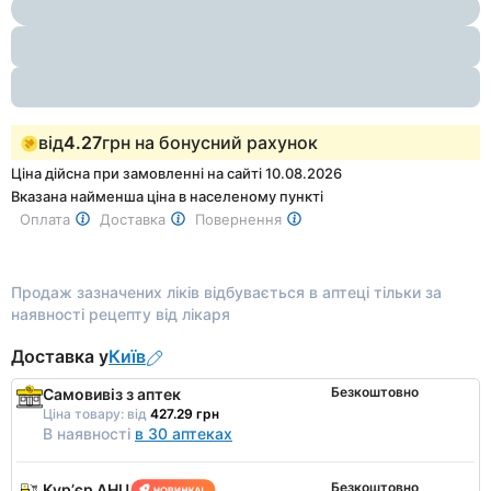
1
of
3
від
4.27
грн на бонусний рахунок
Ціна дійсна при замовленні на сайті 10.08.2026
Вказана найменша ціна в населеному пункті
Оплата
Доставка
Повернення
Продаж зазначених ліків відбувається в аптеці тільки за
наявності рецепту від лікаря
Доставка у
Київ
Безкоштовно
Самовивіз з аптек
Ціна товару:
від
427.29 грн
В наявності
в 30 аптеках
Безкоштовно
Курʼєр АНЦ