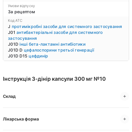
Умови відпуску
За рецептом
Код ATC
J
протимікробні засоби для системного застосування
J01
антибактеріальні засоби для системного
застосування
J01D
інші бета-лактамні антибіотики
J01D D
цефалоспорини третьої генерації
J01D D15
цефдинір
Інструкція 3-дінір капсули 300 мг №10
Склад
Лікарська форма