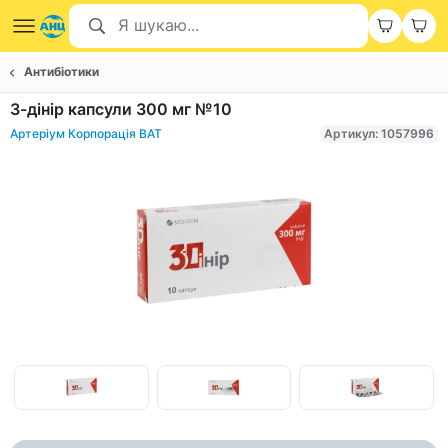
Антибіотики
3-дінір капсули 300 мг №10
Артеріум Корпорація ВАТ
Артикул: 1057996
Item
1
of
Item
3