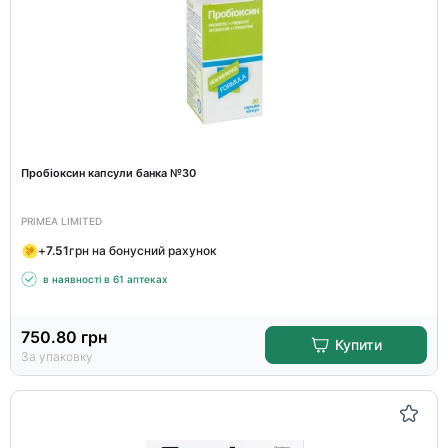
Пробіоксин капсули банка №30
PRIMEA LIMITED
+
7.51
грн на бонусний рахунок
в наявності в 61 аптеках
750.80
грн
Купити
За упаковку