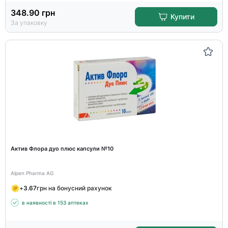
348.90
грн
Купити
За упаковку
Актив Флора дуо плюс капсули №10
Alpen Pharma AG
+
3.67
грн на бонусний рахунок
в наявності в 153 аптеках