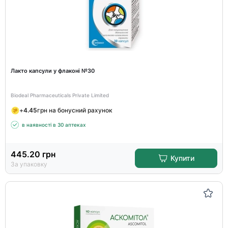
Лакто капсули у флаконі №30
Biodeal Pharmaceuticals Private Limited
+
4.45
грн на бонусний рахунок
в наявності в 30 аптеках
445.20
грн
Купити
За упаковку