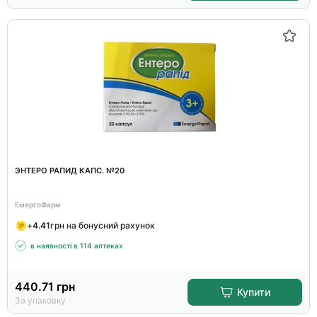
ЭНТЕРО РАПИД КАПС. №20
ЕмергоФарм
+
4.41
грн на бонусний рахунок
в наявності в 114 аптеках
440.71
грн
Купити
За упаковку