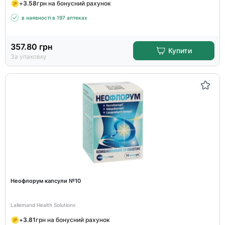
+
3.58
грн на бонусний рахунок
в наявності в 197 аптеках
357.80
грн
Купити
За упаковку
Неофлорум капсули №10
Lallemand Health Solutions
+
3.81
грн на бонусний рахунок