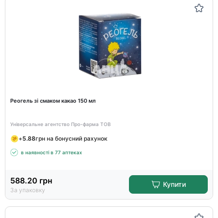
Реогель зі смаком какао 150 мл
Універсальне агентство Про-фарма ТОВ
+
5.88
грн на бонусний рахунок
в наявності в 77 аптеках
588.20
грн
Купити
За упаковку