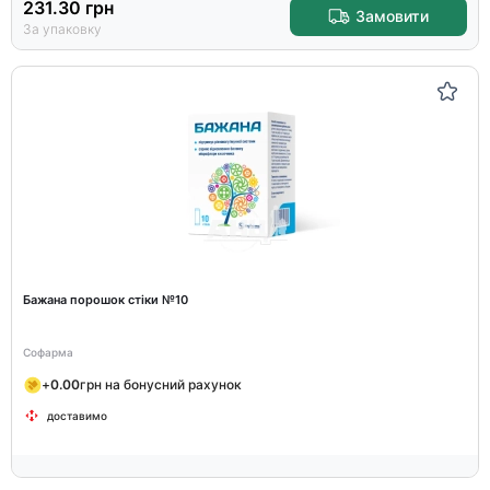
231.30
грн
Замовити
За упаковку
Бажана порошок стіки №10
Софарма
+
0.00
грн на бонусний рахунок
доставимо