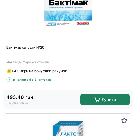
Бактімак капсули №20
Маклеодс Фармасьютикалс
+
4.93
грн на бонусний рахунок
в наявності в 31 аптеках
493.40
грн
Купити
За упаковку