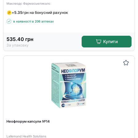
Маклеодс Фармасьютикалс
+
5.35
грн на бонусний рахунок
в наявності в 206 аптеках
535.40
грн
Купити
За упаковку
Неофлорум капсули №14
Lallemand Health Solutions