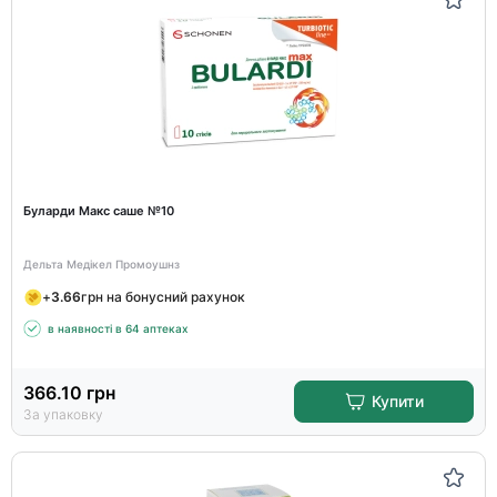
Буларди Макс саше №10
Дельта Медікел Промоушнз
+
3.66
грн на бонусний рахунок
в наявності в 64 аптеках
366.10
грн
Купити
За упаковку