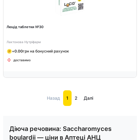
Люцід таблетки №30
Лактонова Нутріфарм
+
0.00
грн на бонусний рахунок
доставимо
Назад
1
2
Далі
Діюча речовина: Saccharomyces
boulardii — ціни в Аптеці АНЦ