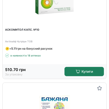
АСКОМИТОЛ КАПС. №10
Актілайф Нутрішн ТОВ
+
5.11
грн на бонусний рахунок
в наявності в 18 аптеках
510.70
грн
Купити
За упаковку