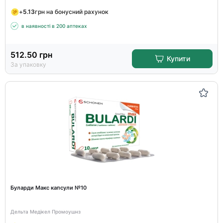
+
5.13
грн на бонусний рахунок
в наявності в 200 аптеках
512.50
грн
Купити
За упаковку
Буларди Макс капсули №10
Дельта Медікел Промоушнз