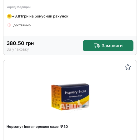
Уорлд Медицин
+
3.81
грн на бонусний рахунок
доставимо
380.50
грн
Замовити
За упаковку
Нормагут Інста порошок саше №30