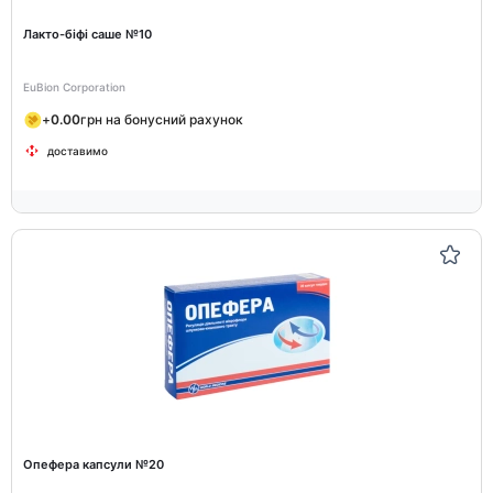
Лакто-біфі саше №10
EuBion Corporation
+
0.00
грн на бонусний рахунок
доставимо
Опефера капсули №20