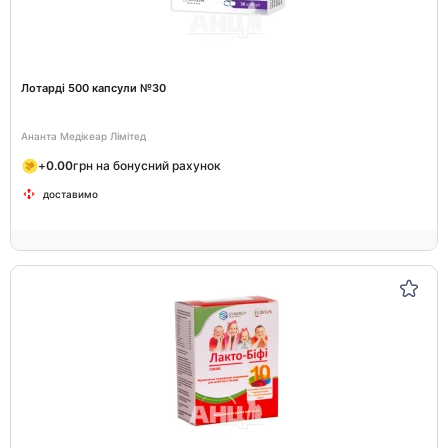
Лотарді 500 капсули №30
Ананта Медікеар Лімітед
+
0.00
грн на бонусний рахунок
доставимо