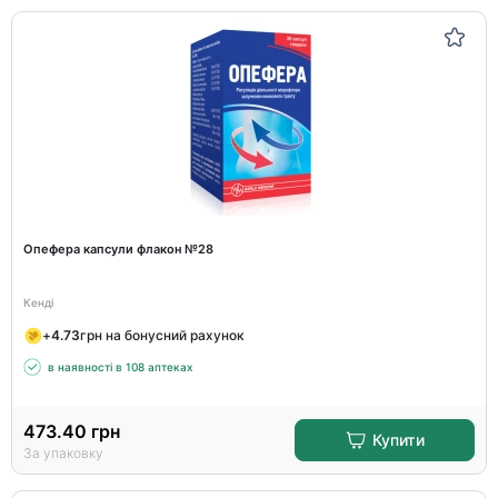
Опефера капсули флакон №28
Кенді
+
4.73
грн на бонусний рахунок
в наявності в 108 аптеках
473.40
грн
Купити
За упаковку