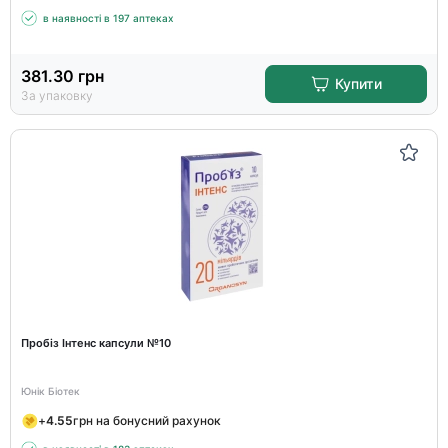
в наявності в 197 аптеках
381.30
грн
Купити
За упаковку
Пробіз Інтенс капсули №10
Юнік Біотек
+
4.55
грн на бонусний рахунок