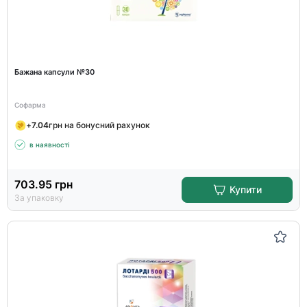
Бажана капсули №30
Софарма
+
7.04
грн на бонусний рахунок
в наявності
703.95
грн
Купити
За упаковку