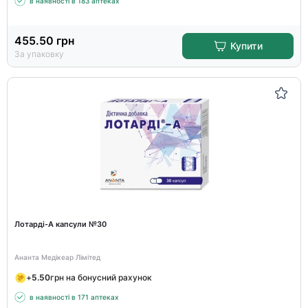
в наявності в 183 аптеках
455.50
грн
Купити
За упаковку
Лотарді-А капсули №30
Ананта Медікеар Лімітед
+
5.50
грн на бонусний рахунок
в наявності в 171 аптеках