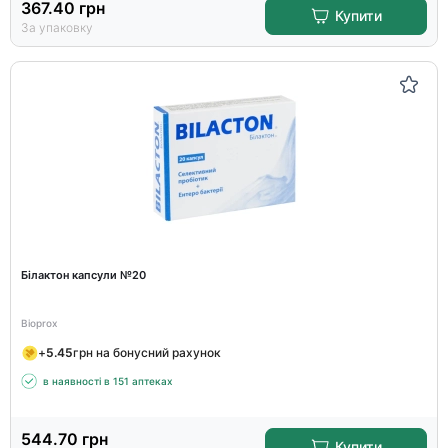
367.40
грн
Купити
За упаковку
Білактон капсули №20
Bioprox
+
5.45
грн на бонусний рахунок
в наявності в 151 аптеках
544.70
грн
Купити