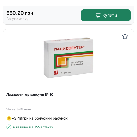
550.20
грн
Купити
За упаковку
Лацидоентер капсули № 10
Vorwarts Pharma
+
3.49
грн на бонусний рахунок
в наявності в 155 аптеках