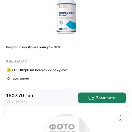
Репробіотик Форте капсули №30
Babystart LTD
+
15.08
грн на бонусний рахунок
доставимо
1507.70
грн
Замовити
За упаковку