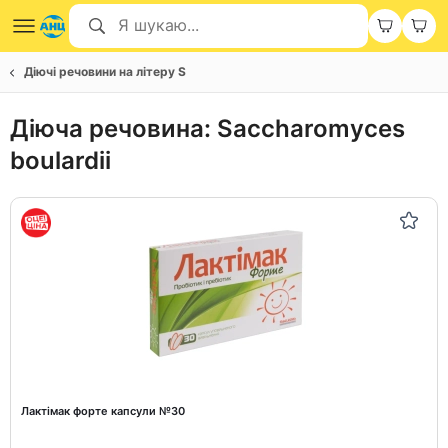
Діючі речовини на літеру S
Діюча речовина: Saccharomyces
boulardii
Лактімак форте капсули №30