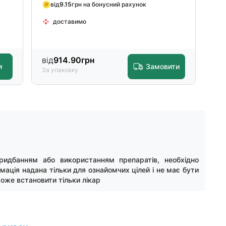
від
9.15
грн на бонусний рахунок
доставимо
від
914.90
грн
и
Замовити
За упаковку
ридбанням або використанням препаратів, необхідно
мація надана тільки для ознайомчих цілей і не має бути
оже встановити тільки лікар