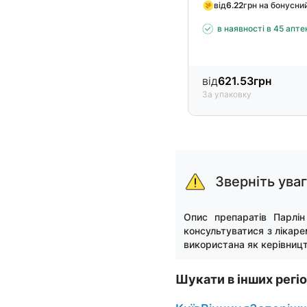
від
6.22
грн на бонусни
в наявності в 45 апте
від
621.53
грн
За упаковку
Item
1
of
Зверніть ува
3
Опис препаратів Парлін
консультуватися з лікаре
використана як керівницт
Шукати в інших регі