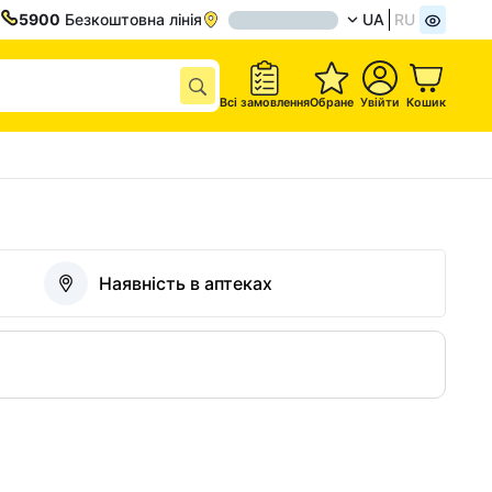
5900
Безкоштовна лінія
UA
RU
Всі замовлення
Обране
Увійти
Кошик
Наявність в аптеках