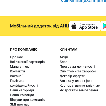
Київ
Вінниця
Запоріж
Мобільний додаток від АНЦ
ПРО КОМПАНІЮ
КЛІЄНТАМ
Про нас
Акції
Всі ліцензії партнерів
Блог
Мапа аптек
Програма лояльності
Контакти
Симптоми та хвороби
Вакансії
Договір оферти
Політика
Аптека у смартфоні
конфіденційності
Корпоративним клієнтам
Наші нагороди
Як зробити замовлення
Наша команда
Відгуки про компанію
ЗМІ про нас