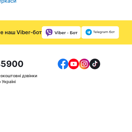
еркаси
е наш Viber-бот
5900
езкоштовні дзвінки
 Україні