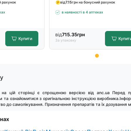
й рахунок
від
7.15
грн на бонусний рахунок
ках
в наявності в 4 аптеках
від
715.35
грн
Купити
Купит
За упаковку
гу
 на цій сторінці є спрощеною версією від anc.ua Перед п
м та ознайомитися з оригінальною інструкцією виробника.Інфор
во до самолікування. Призначення препаратів та їх дозування м
онах