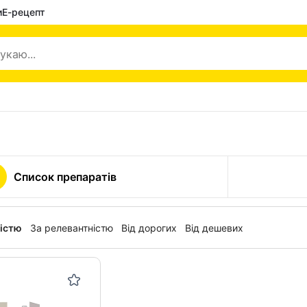
и
Е-рецепт
Список препаратів
ністю
За релевантністю
Від дорогих
Від дешевих