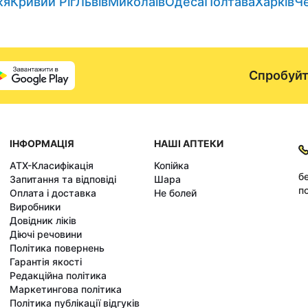
жя
Кривий Ріг
Львів
Миколаїв
Одеса
Полтава
Харків
Ч
Спробуйт
ІНФОРМАЦІЯ
НАШІ АПТЕКИ
АТХ-Класифікація
Копійка
б
Запитання та відповіді
Шара
по
Оплата і доставка
Не болей
Виробники
Довідник ліків
Діючі речовини
Політика повернень
Гарантія якості
Редакційна політика
Маркетингова політика
Політика публікації відгуків