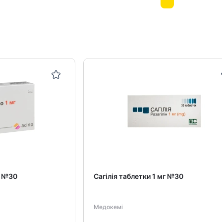
г №30
Сагілія таблетки 1 мг №30
Медокемі