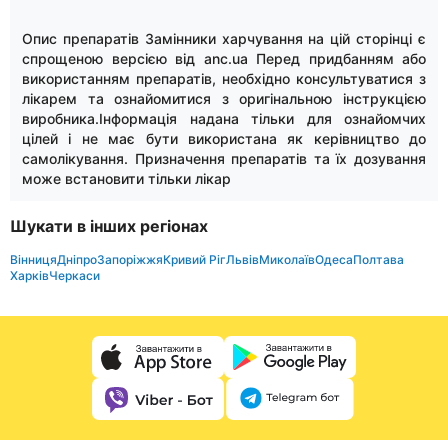
Опис препаратів Замінники харчування на цій сторінці є
спрощеною версією від anc.ua Перед придбанням або
використанням препаратів, необхідно консультуватися з
лікарем та ознайомитися з оригінальною інструкцією
виробника.Інформація надана тільки для ознайомчих
цілей і не має бути використана як керівництво до
самолікування. Призначення препаратів та їх дозування
може встановити тільки лікар
Шукати в інших регіонах
Вінниця
Дніпро
Запоріжжя
Кривий Ріг
Львів
Миколаїв
Одеса
Полтава
Харків
Черкаси