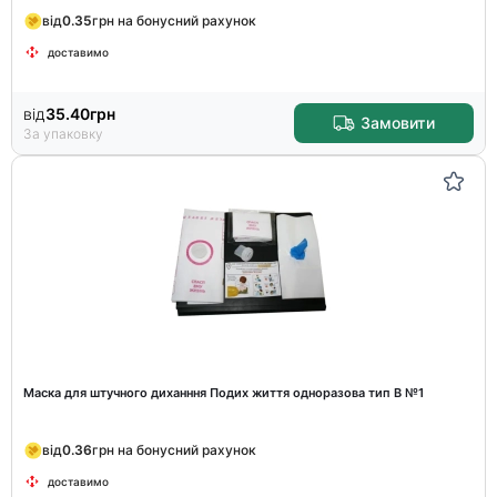
від
0.35
грн на бонусний рахунок
доставимо
від
35.40
грн
Замовити
За упаковку
Маска для штучного диханння Подих життя одноразова тип В №1
від
0.36
грн на бонусний рахунок
доставимо