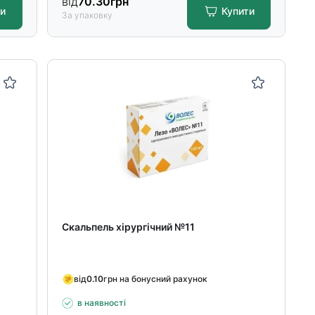
від
70.30
грн
ти
Купити
За упаковку
Скальпель хірургічний №11
від
0.10
грн на бонусний рахунок
в наявності