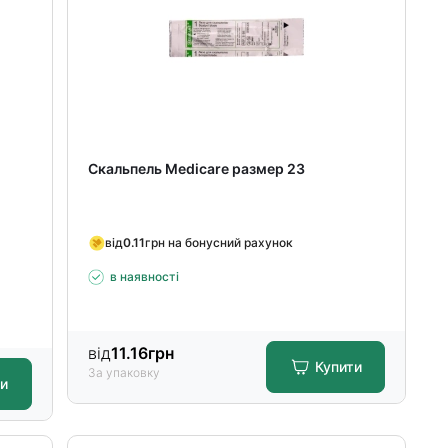
Скальпель Medicare размер 23
від
0.11
грн на бонусний рахунок
в наявності
від
11.16
грн
Купити
За упаковку
ти