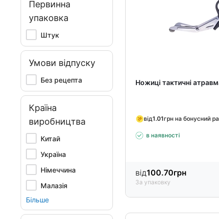
Первинна
упаковка
Штук
Умови відпуску
Без рецепта
Ножиці тактичні атравм
Країна
від
1.01
грн на бонусний р
виробництва
в наявності
Китай
Україна
Німеччина
від
100.70
грн
За упаковку
Малазія
Більше