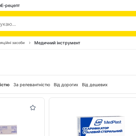
и
Е-рецепт
Медичний інструмент
яційні засоби
ністю
За релевантністю
Від дорогих
Від дешевих