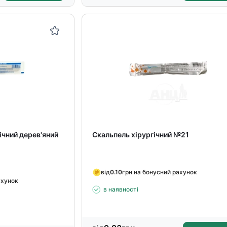
чний дерев'яний
Скальпель хірургічний №21
від
0.10
грн на бонусний рахунок
ахунок
в наявності