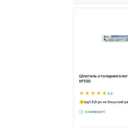
Шпатель отоларингологі
№100
5.0
від
1.52
грн на бонусний р
в наявності