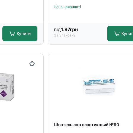
в наявності
від
1.97
грн
Купити
Купи
За упаковку
Шпатель лор пластиковий №90