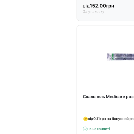
від
152.00
грн
За упаковку
Скальпель Medicare роз
від
0.11
грн на бонусний р
в наявності