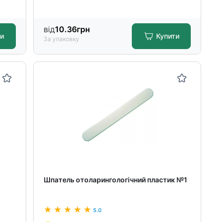
від
10.36
грн
ти
Купити
За упаковку
Шпатель отоларингологічний пластик №1
5.0