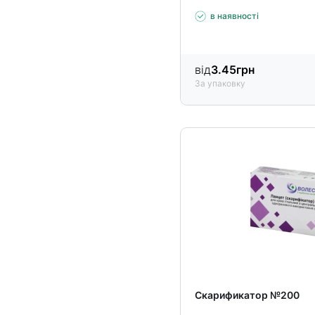
в наявності
від
3.45
грн
За упаковку
Скарификатор №200