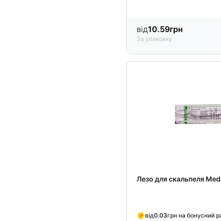
від
10.59
грн
За упаковку
Лезо для скальпеля Med
від
0.03
грн на бонусний 