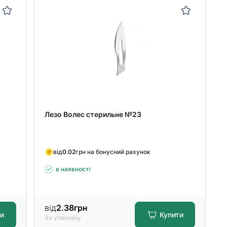
Лезо Волес стерильне №23
від
0.02
грн на бонусний рахунок
в наявності
від
2.38
грн
ти
Купити
За упаковку