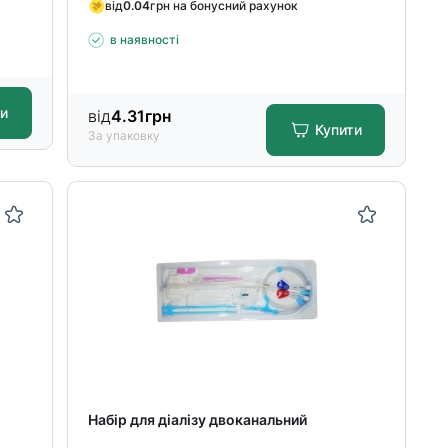
від
0.04
грн на бонусний рахунок
в наявності
ти
від
4.31
грн
Купити
За упаковку
Набір для діалізу двоканальний