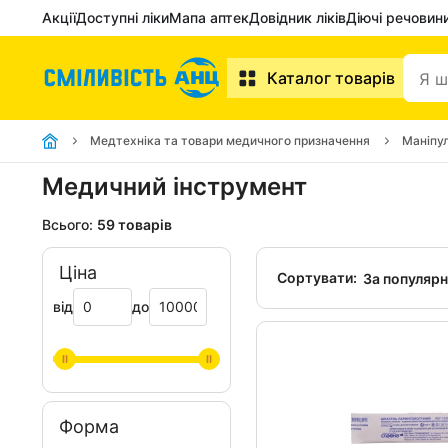
Акції
Доступні ліки
Мапа аптек
Довідник ліків
Діючі речовин
Каталог товарів
Медтехніка та товари медичного призначення
Маніпул
Медичний інструмент
Всього:
59 товарів
Ціна
Сортувати:
За популяр
від
до
Форма