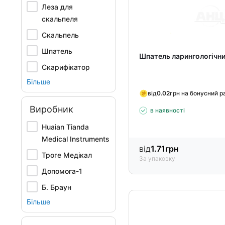
Леза для
скальпеля
Скальпель
Шпатель
Шпатель ларингологічн
Скарифікатор
Більше
від
0.02
грн на бонусний р
Виробник
в наявності
Huaian Tianda
Medical Instruments
від
1.71
грн
Троге Медікал
За упаковку
Допомога-1
Б. Браун
Більше