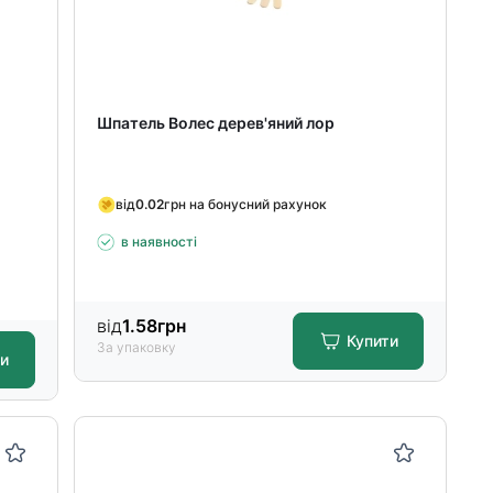
Шпатель Волес дерев'яний лор
від
0.02
грн на бонусний рахунок
в наявності
від
1.58
грн
Купити
За упаковку
ти