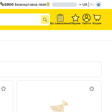
5900
Безкоштовна лінія
UA
RU
Всі замовлення
Обране
Увійти
Кошик