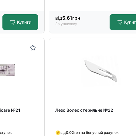
від
5.61
грн
Купити
Купи
За упаковку
icare №21
Лезо Волес стерильне №22
рахунок
від
0.02
грн на бонусний рахунок