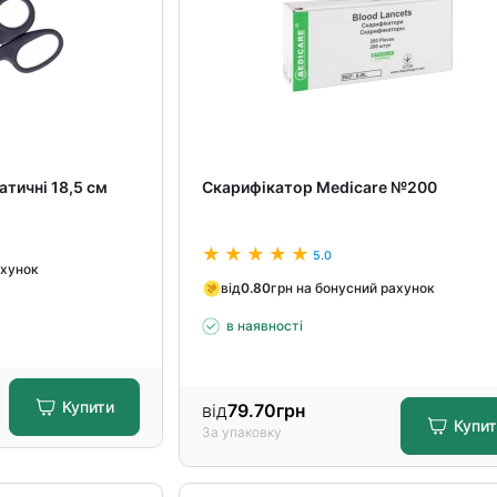
атичні 18,5 см
Скарифікатор Medicare №200
5.0
ахунок
від
0.80
грн на бонусний рахунок
в наявності
Купити
від
79.70
грн
Купи
За упаковку