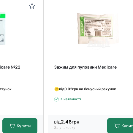
icare №22
Зажим для пуповини Medicare
рахунок
від
0.02
грн на бонусний рахунок
в наявності
від
2.46
грн
Купити
Купи
За упаковку