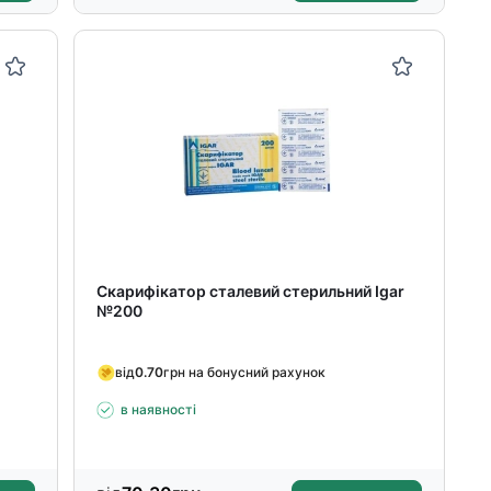
Скарифікатор сталевий стерильний Igar
№200
від
0.70
грн на бонусний рахунок
в наявності