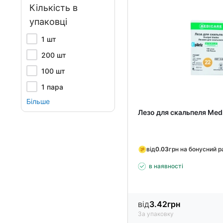
Кількість в
упаковці
1 шт
200 шт
100 шт
1 пара
Більше
Лезо для скальпеля Med
від
0.03
грн на бонусний 
в наявності
від
3.42
грн
За упаковку