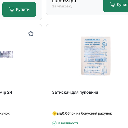
від
9.93
грн
Купи
За упаковку
Купити
мір 24
Затискач для пуповини
ахунок
від
0.06
грн на бонусний рахунок
в наявності