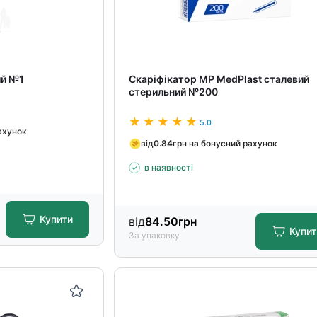
ий №1
Скаріфікатор МР MedPlast сталевий
стерильний №200
5.0
ахунок
від
0.84
грн на бонусний рахунок
в наявності
Купити
від
84.50
грн
Купи
За упаковку