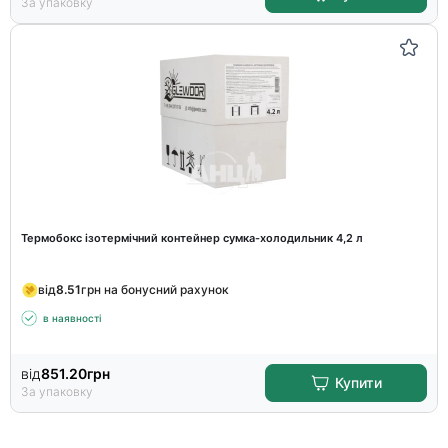
За упаковку
Термобокс ізотермічний контейнер сумка-холодильник 4,2 л
від
8.51
грн на бонусний рахунок
в наявності
від
851.20
грн
Купити
За упаковку