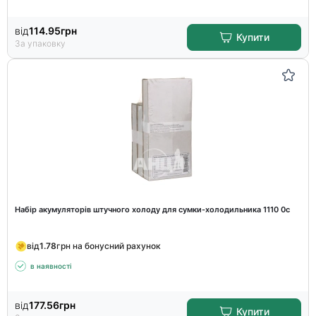
від
114.95
грн
Купити
За упаковку
Набір акумуляторів штучного холоду для сумки-холодильника 1110 0c
від
1.78
грн на бонусний рахунок
в наявності
від
177.56
грн
Купити