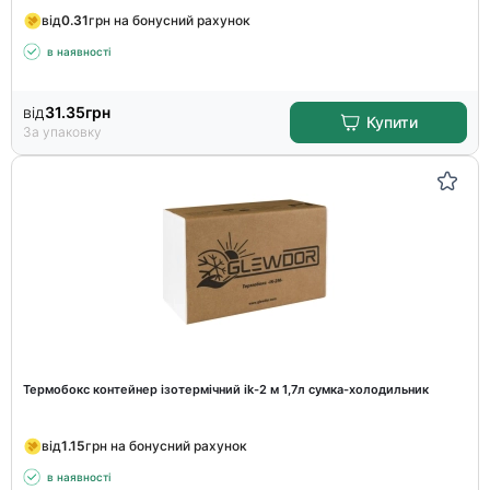
від
0.31
грн на бонусний рахунок
в наявності
від
31.35
грн
Купити
За упаковку
Термобокс контейнер ізотермічний ik-2 м 1,7л сумка-холодильник
від
1.15
грн на бонусний рахунок
в наявності