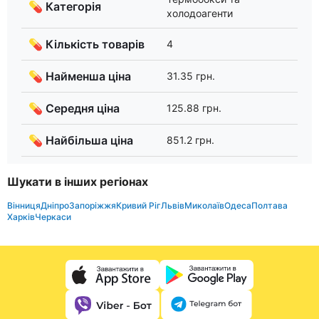
💊 Категорія
холодоагенти
💊 Кількість товарів
4
💊 Найменша ціна
31.35 грн.
💊 Середня ціна
125.88 грн.
💊 Найбільша ціна
851.2 грн.
Шукати в інших регіонах
Вінниця
Дніпро
Запоріжжя
Кривий Ріг
Львів
Миколаїв
Одеса
Полтава
Харків
Черкаси