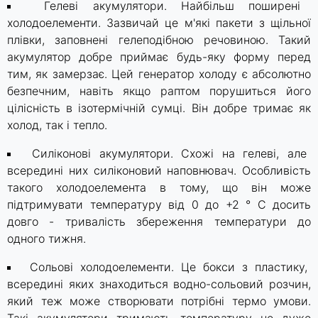
Гелеві акумулятори. Найбільш поширені
холодоелементи. Зазвичай це м'які пакети з щільної
плівки, заповнені гелеподібною речовиною. Такий
акумулятор добре приймає будь-яку форму перед
тим, як замерзає. Цей генератор холоду є абсолютно
безпечним, навіть якщо раптом порушиться його
цілісність в ізотермічній сумці. Він добре тримає як
холод, так і тепло.
Силіконові акумулятори. Схожі на гелеві, але
всередині них силіконовий наповнювач. Особливість
такого холодоелемента в тому, що він може
підтримувати температуру від 0 до +2 ° C досить
довго - тривалість збереження температури до
одного тижня.
Сольові холодоелементи. Це бокси з пластику,
всередині яких знаходиться водно-сольовий розчин,
який теж може створювати потрібні термо умови.
Такі акумулятори тримають температуру не дуже