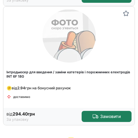
За упаковку
Інтродьюсер для введення / заміни катетерів і порожнинних електродів
INT 6F 18G
від
2.94
грн на бонусний рахунок
доставимо
від
294.40
грн
Замовити
За упаковку