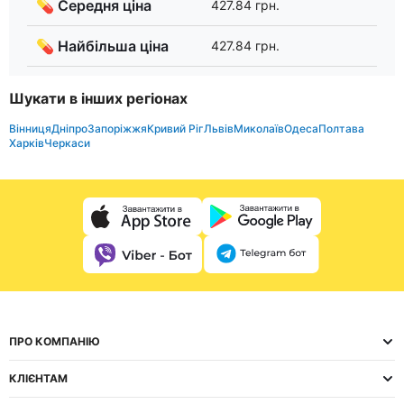
💊 Середня ціна
427.84 грн.
💊 Найбільша ціна
427.84 грн.
Шукати в інших регіонах
Вінниця
Дніпро
Запоріжжя
Кривий Ріг
Львів
Миколаїв
Одеса
Полтава
Харків
Черкаси
ПРО КОМПАНІЮ
КЛІЄНТАМ