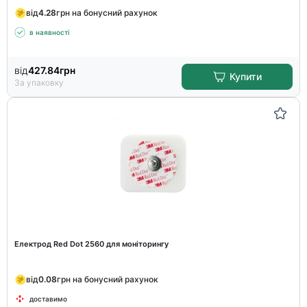
від
4.28
грн на бонусний рахунок
в наявності
від
427.84
грн
Купити
За упаковку
Електрод Red Dot 2560 для моніторингу
від
0.08
грн на бонусний рахунок
доставимо