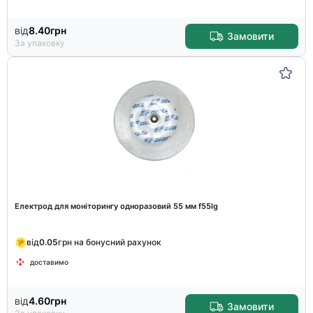
від
8.40
грн
Замовити
За упаковку
Електрод для моніторингу одноразовий 55 мм f55lg
від
0.05
грн на бонусний рахунок
доставимо
від
4.60
грн
Замовити