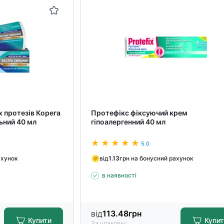
х протезів Корега
Протефікс фіксуючий крем
ьний 40 мл
гіпоалергенний 40 мл
5.0
ахунок
від
1.13
грн на бонусний рахунок
в наявності
від
113.48
грн
Купити
Купи
За упаковку