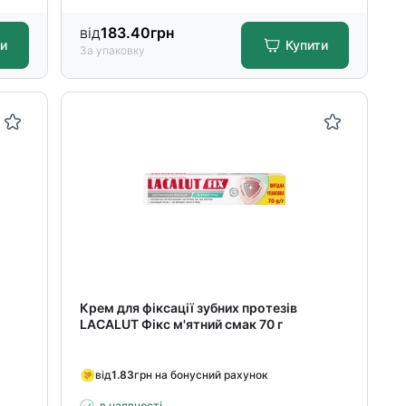
від
183.40
грн
ти
Купити
За упаковку
Крем для фіксації зубних протезів
LACALUT Фікс м'ятний смак 70 г
від
1.83
грн на бонусний рахунок
в наявності