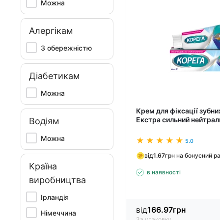
Можна
Алергікам
З обережністю
Діабетикам
Можна
Крем для фіксації зубни
Екстра сильний нейтрал
Водіям
Можна
5.0
від
1.67
грн на бонусний р
Країна
в наявності
виробництва
Ірландія
від
166.97
грн
Німеччина
За упаковку