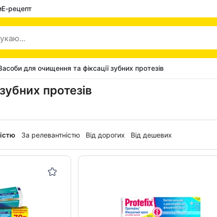
и
Е-рецепт
Засоби для очищення та фіксації зубних протезів
зубних протезів
ністю
За релевантністю
Від дорогих
Від дешевих