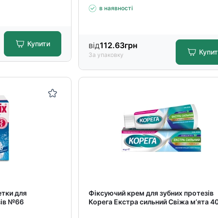
в наявності
Купити
від
112.63
грн
Купи
За упаковку
етки для
Фіксуючий крем для зубних протезів
зів №66
Корега Екстра сильний Свіжа м’ята 4