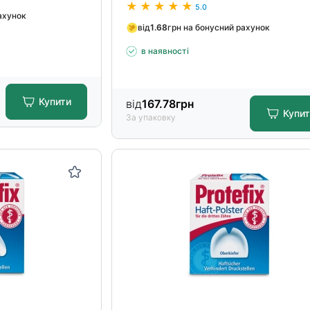
5.0
ахунок
від
1.68
грн на бонусний рахунок
в наявності
Купити
від
167.78
грн
Купи
За упаковку