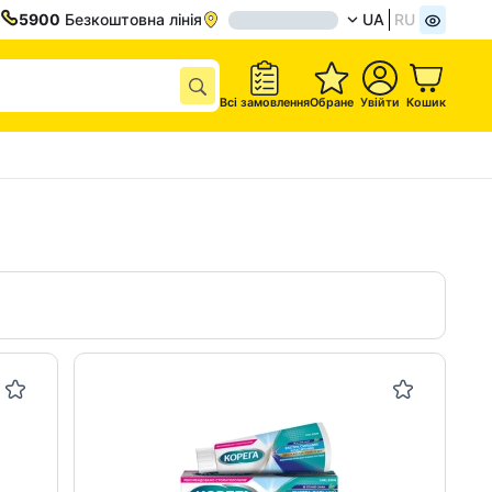
5900
Безкоштовна лінія
UA
RU
Всі замовлення
Обране
Увійти
Кошик