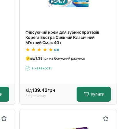
Фіксуючий крем для зубних протезів
Корега Екстра Сильний Класичний
М'ятний Смак 40 г
5.0
від
1.39
грн на бонусний рахунок
в наявності
від
139.42
грн
ти
Купити
За упаковку