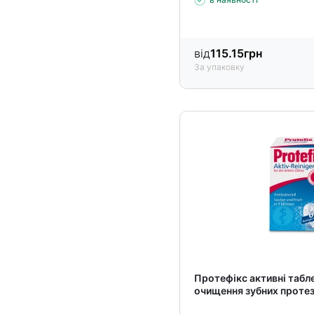
від
115.15
грн
За упаковку
Протефікс активні табл
очищення зубних проте