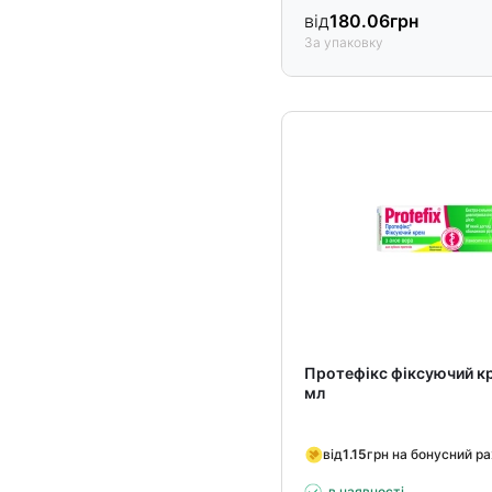
від
180.06
грн
За упаковку
Протефікс фіксуючий кр
мл
від
1.15
грн на бонусний р
в наявності