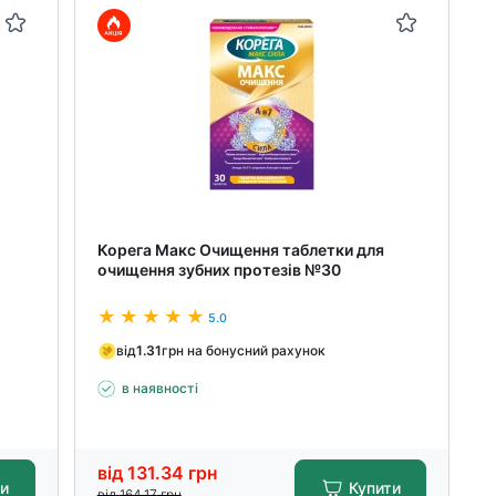
Корега Макс Очищення таблетки для
очищення зубних протезів №30
5.0
від
1.31
грн на бонусний рахунок
в наявності
від
131.34
грн
ти
Купити
від
164.17
грн