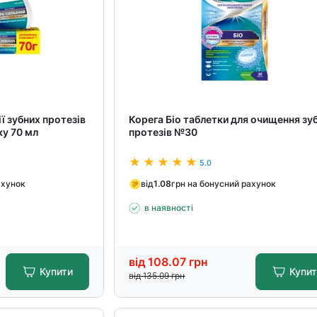
ї зубних протезів
Корега Біо таблетки для очищення зу
ку 70 мл
протезів №30
5.0
ахунок
від
1.08
грн на бонусний рахунок
в наявності
від
108.07
грн
Купити
Купи
від
135.09
грн