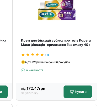
бних
Крем для фіксації зубних протезів Корега
Макс фіксація+прилягання без смаку 40 г
5.0
від
1.72
грн на бонусний рахунок
в наявності
від
172.47
грн
ти
Купити
За упаковку