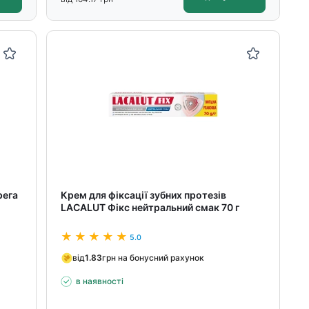
рега
Крем для фіксації зубних протезів
LACALUT Фікс нейтральний смак 70 г
5.0
від
1.83
грн на бонусний рахунок
в наявності