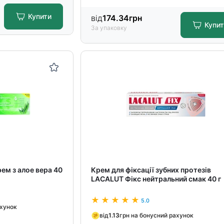
Купити
від
174.34
грн
Купи
За упаковку
ем з алое вера 40
Крем для фіксації зубних протезів
LACALUT Фікс нейтральний смак 40 г
5.0
ахунок
від
1.13
грн на бонусний рахунок