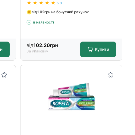
5.0
від
1.02
грн на бонусний рахунок
в наявності
від
102.20
грн
ти
Купити
За упаковку