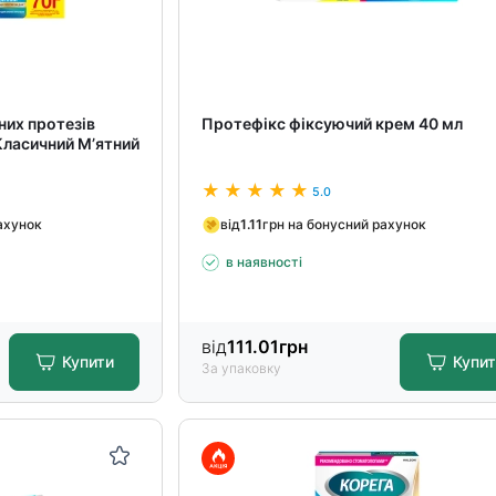
них протезів
Протефікс фіксуючий крем 40 мл
Класичний М’ятний
5.0
ахунок
від
1.11
грн на бонусний рахунок
в наявності
від
111.01
грн
Купити
Купи
За упаковку