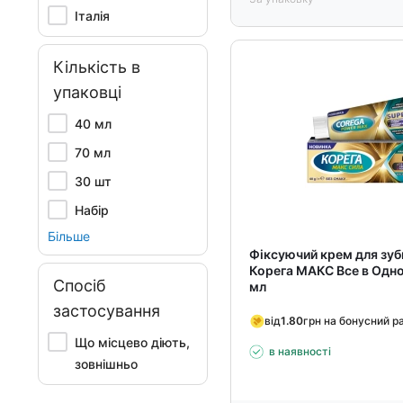
Італія
Кількість в
упаковці
40 мл
70 мл
30 шт
Набір
Більше
Фіксуючий крем для зуб
Корега МАКС Все в Одно
Спосіб
мл
застосування
від
1.80
грн на бонусний р
Що місцево діють,
в наявності
зовнішньо