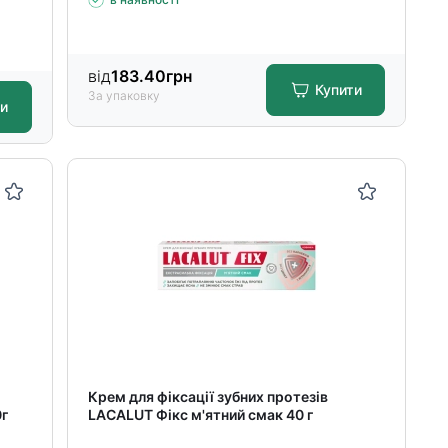
від
183.40
грн
Купити
За упаковку
ти
Крем для фіксації зубних протезів
0г
LACALUT Фікс м'ятний смак 40 г