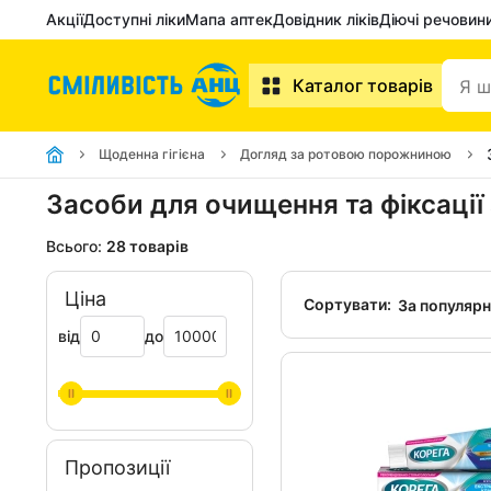
Акції
Доступні ліки
Мапа аптек
Довідник ліків
Діючі речовин
Каталог товарів
Щоденна гігієна
Догляд за ротовою порожниною
Засоби для очищення та фіксації 
Всього:
28 товарів
Ціна
Сортувати:
За популяр
від
до
Пропозиції