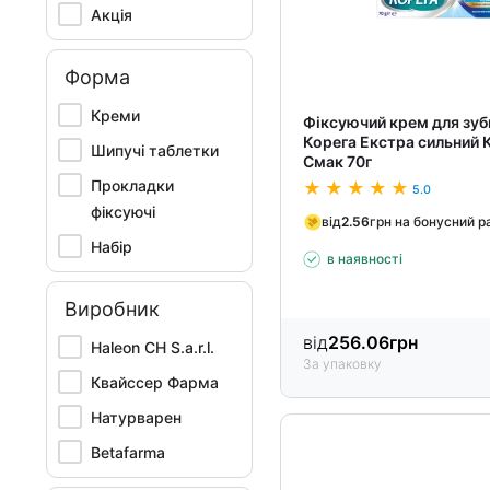
Акція
Форма
Креми
Фіксуючий крем для зуб
Корега Екстра сильний 
Шипучі таблетки
Смак 70г
Прокладки
5.0
фіксуючі
від
2.56
грн на бонусний р
Набір
в наявності
Виробник
від
256.06
грн
Haleon CH S.a.r.l.
За упаковку
Квайссер Фарма
Натурварен
Betafarma