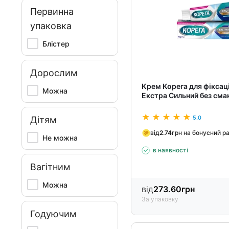
Первинна
упаковка
Блістер
Дорослим
Крем Корега для фіксаці
Можна
Екстра Сильний без сма
5.0
Дітям
від
2.74
грн на бонусний р
Не можна
в наявності
Вагітним
Можна
від
273.60
грн
За упаковку
Годуючим