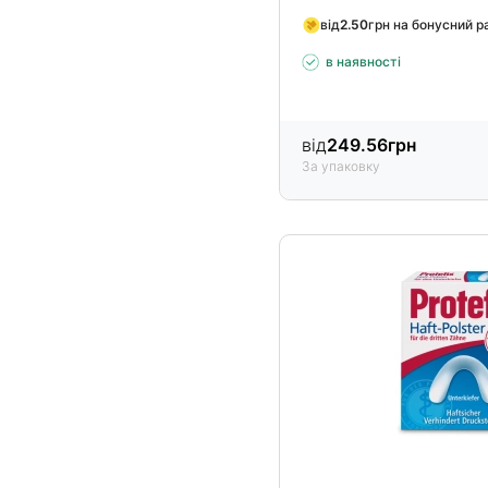
від
2.50
грн на бонусний р
в наявності
від
249.56
грн
За упаковку