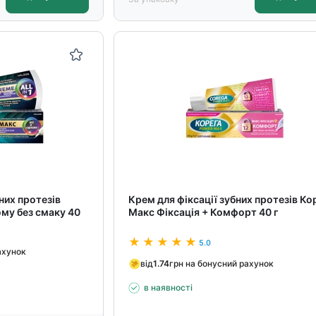
них протезів
Крем для фіксації зубних протезів Ко
му без смаку 40
Макс Фіксація + Комфорт 40 г
5.0
ахунок
від
1.74
грн на бонусний рахунок
в наявності