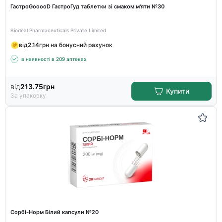
ГастроGooooD ГастроГуд таблетки зі смаком м'яти №30
Biodeal Pharmaceuticals Private Limited
від
2.14
грн на бонусний рахунок
в наявності в 209 аптеках
від
213.75
грн
Купити
За упаковку
Сорбі-Норм Білий капсули №20