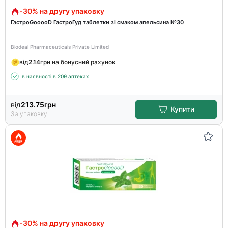
-30% на другу упаковку
ГастроGooooD ГастроГуд таблетки зі смаком апельсина №30
Biodeal Pharmaceuticals Private Limited
від
2.14
грн на бонусний рахунок
в наявності в 209 аптеках
від
213.75
грн
Купити
За упаковку
-30% на другу упаковку