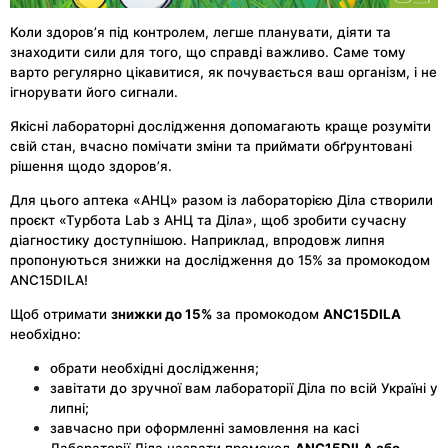
Коли здоров’я під контролем, легше планувати, діяти та
знаходити сили для того, що справді важливо. Саме тому
варто регулярно цікавитися, як почувається ваш організм, і не
ігнорувати його сигнали.
Якісні лабораторні дослідження допомагають краще розуміти
свій стан, вчасно помічати зміни та приймати обґрунтовані
рішення щодо здоров’я.
Для цього аптека «АНЦ» разом із лабораторією Діла створили
проєкт «Турбота Lab з АНЦ та Діла», щоб зробити сучасну
діагностику доступнішою. Наприклад, впродовж липня
пропонуються знижки на дослідження до 15% за промокодом
ANC15DILA!
Щоб отримати
знижки до 15%
за промокодом
ANC15DILA
необхідно:
обрати необхідні дослідження;
завітати до зручної вам лабораторії Діла по всій Україні у
липні;
завчасно при оформленні замовлення на касі
Лабораторії Діла назвати промокод
ANC15DILA або