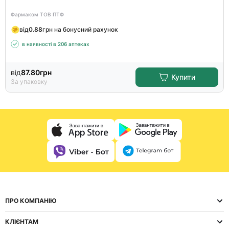
Фармаком ТОВ ПТФ
від
0.88
грн на бонусний рахунок
в наявності в 206 аптеках
від
87.80
грн
Купити
За упаковку
ПРО КОМПАНІЮ
КЛІЄНТАМ