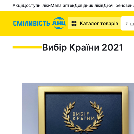
Акції
Доступні ліки
Мапа аптек
Довідник ліків
Діючі речовин
Каталог товарів
Вибір Країни
2021