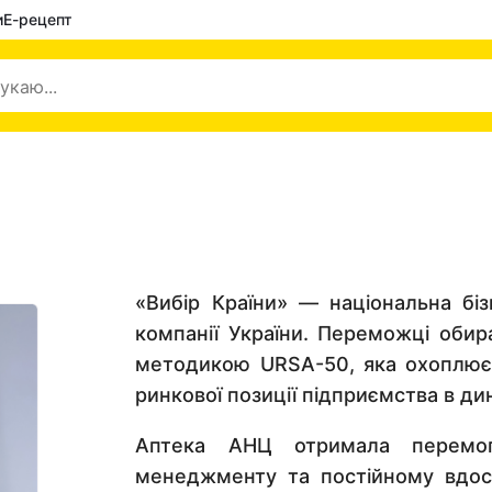
и
Е-рецепт
«Вибір Країни» ― національна бі
компанії України. Переможці оби
методикою URSA-50, яка охоплює а
ринкової позиції підприємства в дин
Аптека АНЦ отримала перемогу
менеджменту та постійному вдоск