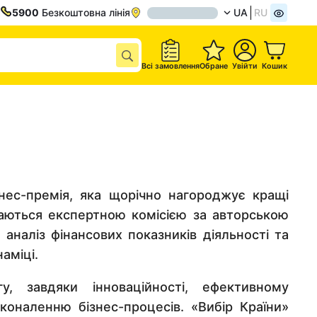
5900
Безкоштовна лінія
UA
RU
Всі замовлення
Обране
Увійти
Кошик
знес-премія, яка щорічно нагороджує кращі
раються експертною комісією за авторською
наліз фінансових показників діяльності та
аміці.
, завдяки інноваційності, ефективному
оналенню бізнес-процесів. «Вибір Країни»