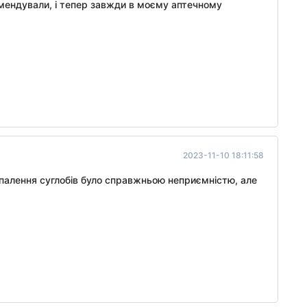
омендували, і тепер завжди в моєму аптечному
2023-11-10 18:11:58
палення суглобів було справжньою неприємністю, але