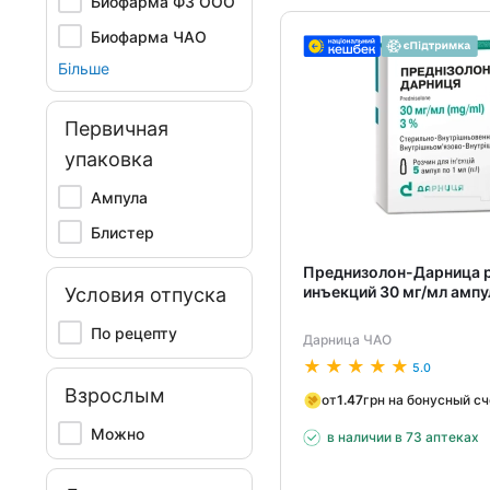
Биофарма ФЗ ООО
Биофарма ЧАО
Більше
Первичная
упаковка
Ампула
Блистер
Преднизолон-Дарница р
инъекций 30 мг/мл ампу
Условия отпуска
По рецепту
Дарница ЧАО
5.0
Взрослым
от
1.47
грн на бонусный с
Можно
в наличии в 73 аптеках