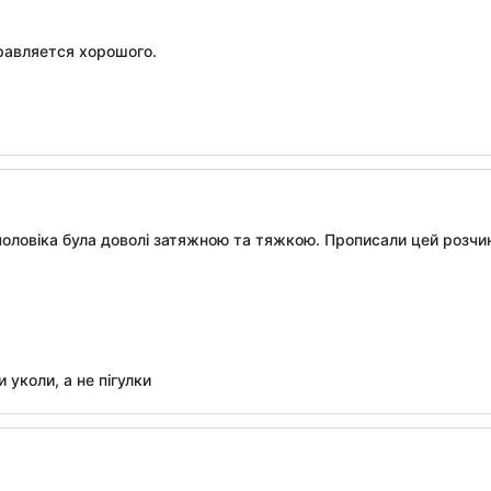
равляется хорошого.
чоловіка була доволі затяжною та тяжкою. Прописали цей розчин.
уколи, а не пігулки