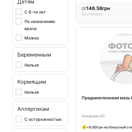
Детям
от
146.58
грн
С 6-ти лет
За упаковку
По назначению
врача
Можно
Беременным
Нельзя
Кормящим
Нельзя
Преднизолоновая мазь 0
Аллергикам
Нижфарм АО
С осторожностью
+
0.00
грн на бонусный сч