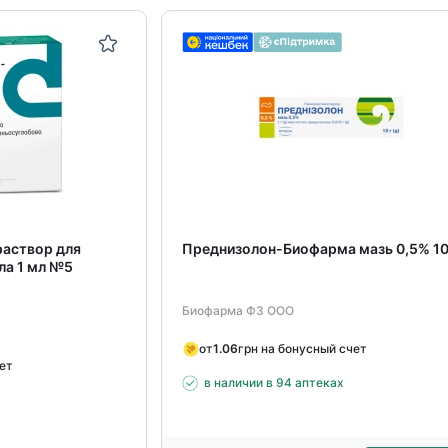
аствор для
Преднизолон-Биофарма мазь 0,5% 10
ла 1 мл №5
Биофарма ФЗ ООО
от
1.06
грн на бонусный счет
чет
в наличии в 94 аптеках