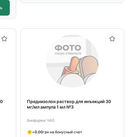
ть
30
Преднизолон раствор для инъекций 30
мг/мл ампула 1 мл №3
Биофарма ЧАО
+
0.00
грн на бонусный счет