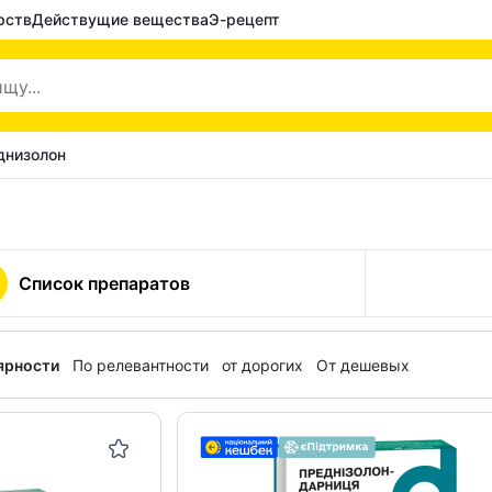
рств
Действущие вещества
Э-рецепт
днизолон
Список препаратов
ярности
По релевантности
от дорогих
От дешевых