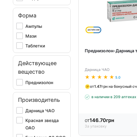
Форма
Ампулы
Мази
Таблетки
Преднизолон-Дарница т
Действующее
Дарница ЧАО
вещество
5.0
Преднизолон
от
1.47
грн на бонусный с
в наличии в 209 аптеках
Производитель
Дарница ЧАО
от
146.70
грн
Красная звезда
За упаковку
ОАО