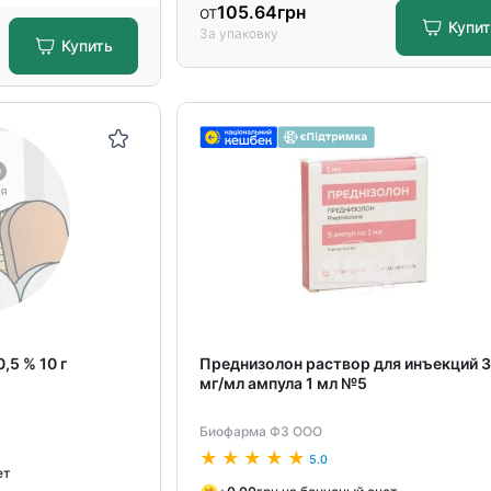
от
105.64
грн
Купи
За упаковку
Купить
,5 % 10 г
Преднизолон раствор для инъекций 
мг/мл ампула 1 мл №5
Биофарма ФЗ ООО
5.0
ет