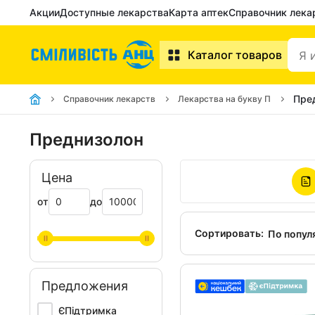
Акции
Доступные лекарства
Карта аптек
Справочник лека
Каталог товаров
Пре
Справочник лекарств
Лекарства на букву П
Преднизолон
Цена
от
до
Сортировать:
По попул
Предложения
ЄПідтримка