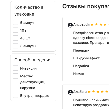
Отзывы покупа
Количество в
упаковке
5 ампул
Анастасія
10 г
Преднізолон став у п
одразу після введенн
40 шт
важливо. Препарат в
3 ампулы
Переваги
Швидкий ефект
Способ введения
Недоліки
Инъекции
Немає
Местно
действующие,
наружно
Альбина
Внутрь, твердые
Пришлось принимать
некоторую раздражи