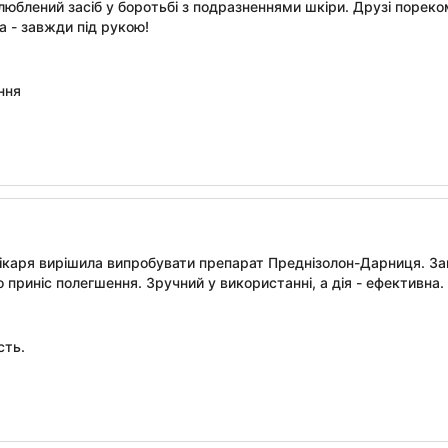
улюблений засіб у боротьбі з подразненнями шкіри. Друзі порек
а - завжди під рукою!
ння
лікаря вирішила випробувати препарат Преднізолон-Дарниця. За
приніс полегшення. Зручний у використанні, а дія - ефективна.
сть.