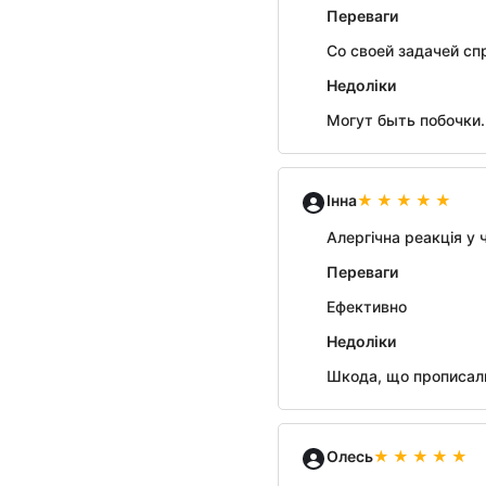
Переваги
Со своей задачей сп
Недоліки
Могут быть побочки.
Інна
Алергічна реакція у 
Переваги
Ефективно
Недоліки
Шкода, що прописали 
Олесь