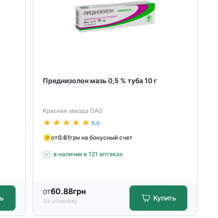
Преднизолон мазь 0,5 % туба 10 г
Красная звезда ОАО
5.0
от
0.61
грн на бонусный счет
в наличии в 121 аптеках
от
60.88
грн
ть
Купить
За упаковку