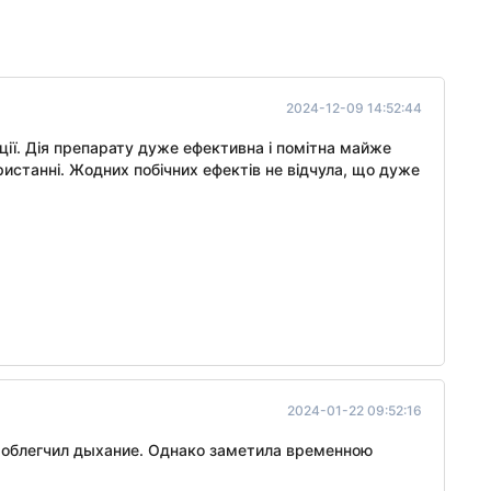
2024-12-09 14:52:44
кції. Дія препарату дуже ефективна і помітна майже
ристанні. Жодних побічних ефектів не відчула, що дуже
2024-01-22 09:52:16
 облегчил дыхание. Однако заметила временною