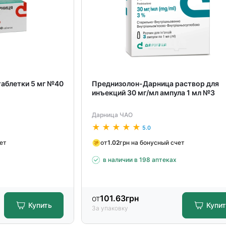
аблетки 5 мг №40
Преднизолон-Дарница раствор для
инъекций 30 мг/мл ампула 1 мл №3
Дарница ЧАО
5.0
чет
от
1.02
грн на бонусный счет
в наличии в 198 аптеках
от
101.63
грн
Купить
Купи
За упаковку