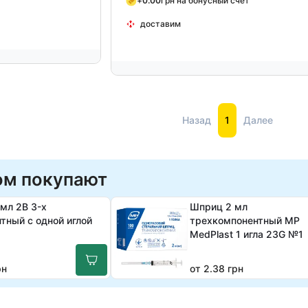
+
0.00
грн на бонусный счет
доставим
Назад
1
Далее
ом покупают
мл 2B 3-х
Шприц 2 мл
тный с одной иглой
трехкомпонентный МР
MedPlast 1 игла 23G №1
рн
от 2.38 грн