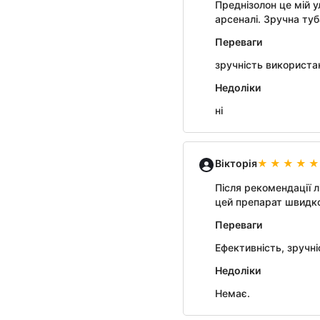
Преднізолон це мій 
арсеналі. Зручна туб
Переваги
зручність використа
Недоліки
ні
Вікторія
Після рекомендації 
цей препарат швидко 
Переваги
Ефективність, зручні
Недоліки
Немає.