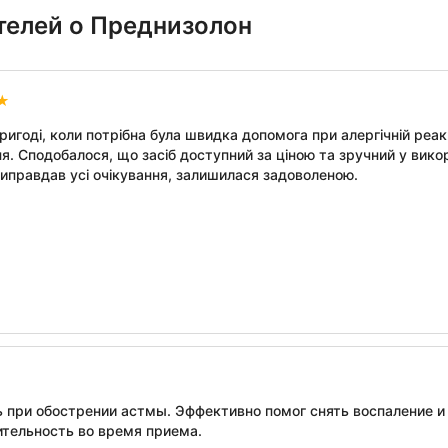
телей о Преднизолон
ригоді, коли потрібна була швидка допомога при алергічній реа
я. Сподобалося, що засіб доступний за ціною та зручний у вико
иправдав усі очікування, залишилася задоволеною.
 при обострении астмы. Эффективно помог снять воспаление и
тельность во время приема.