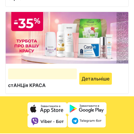
Детальніше
стАНЦія КРАСА