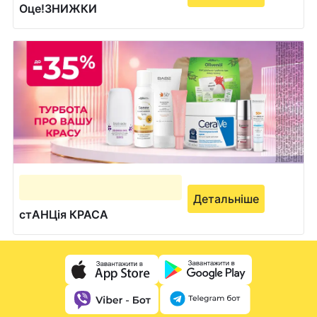
Оце!ЗНИЖКИ
Детальніше
стАНЦія КРАСА