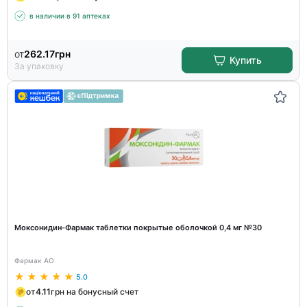
в наличии в 91 аптеках
от
262.17
грн
Купить
За упаковку
Моксонидин-Фармак таблетки покрытые оболочкой 0,4 мг №30
Фармак АО
5.0
от
4.11
грн на бонусный счет