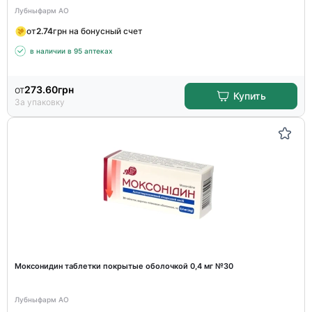
Лубныфарм АО
от
2.74
грн на бонусный счет
в наличии в 95 аптеках
от
273.60
грн
Купить
За упаковку
Моксонидин таблетки покрытые оболочкой 0,4 мг №30
Лубныфарм АО