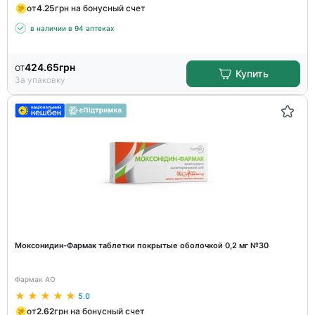
от
4.25
грн на бонусный счет
в наличии в 94 аптеках
от
424.65
грн
Купить
За упаковку
Моксонидин-Фармак таблетки покрытые оболочкой 0,2 мг №30
Фармак АО
5.0
от
2.62
грн на бонусный счет