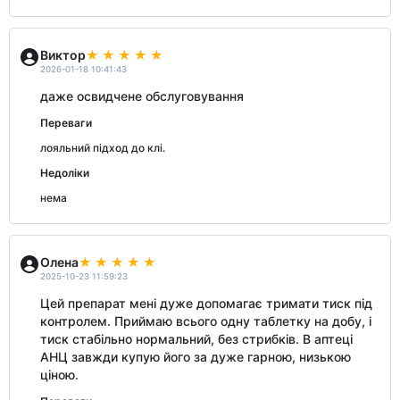
Виктор
2026-01-18 10:41:43
даже освидчене обслуговування
Переваги
лояльний пiдход до клi.
Недоліки
нема
Олена
2025-10-23 11:59:23
Цей препарат мені дуже допомагає тримати тиск під
контролем. Приймаю всього одну таблетку на добу, і
тиск стабільно нормальний, без стрибків. В аптеці
АНЦ завжди купую його за дуже гарною, низькою
ціною.