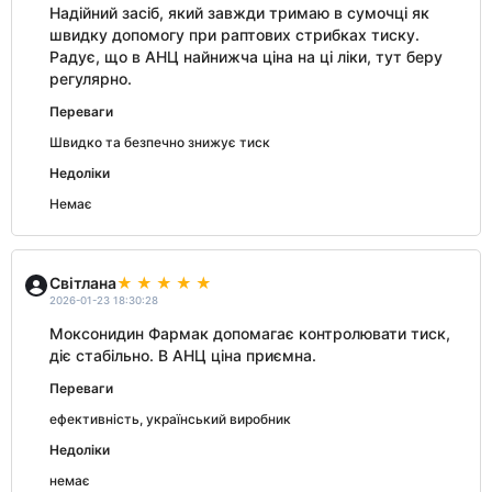
Надійний засіб, який завжди тримаю в сумочці як
швидку допомогу при раптових стрибках тиску.
Радує, що в АНЦ найнижча ціна на ці ліки, тут беру
регулярно.
Переваги
Швидко та безпечно знижує тиск
Недоліки
Немає
Світлана
2026-01-23 18:30:28
Моксонидин Фармак допомагає контролювати тиск,
діє стабільно. В АНЦ ціна приємна.
Переваги
ефективність, український виробник
Недоліки
немає