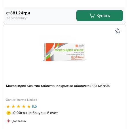
от
381.24
грн
Купить
За упаковку
Моксонидин Ксантис таблетки покрытые оболочкой 0,3 мг №30
Xantis Pharma Limited
5.0
+
0.00
грн на бонусный счет
доставим