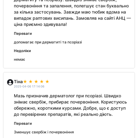
почервоніння та запалення, полегшує стан буквально
за кілька застосувань. Завжди маю тюбик вдома на
випадок раптових висипань. Замовляв на сайті АНЦ —
ціна приємно здивувала!
Переваги
допомагає при дерматиті та псоріазі
Недоліки
немає
Тіна
2025-04-06 17:14:06
Мазь призначив дерматолог при псоріазі. Швидко
знімає свербіж, прибирає почервоніння. Користуюсь
обережно, короткими курсами. Добре, що є доступ
до перевірених препаратів, які реально діють.
Переваги
Зменшує свербіж і почервоніння