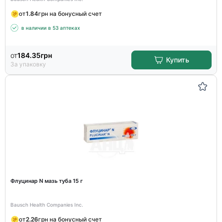
от
1.84
грн на бонусный счет
в наличии в 53 аптеках
от
184.35
грн
Купить
За упаковку
Флуцинар N мазь туба 15 г
Bausch Health Companies Inc.
от
2.26
грн на бонусный счет