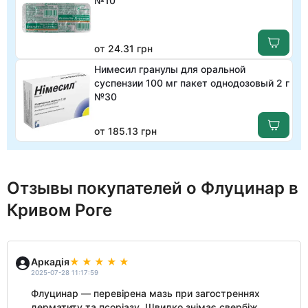
№10
от 24.31 грн
Нимесил гранулы для оральной
суспензии 100 мг пакет однодозовый 2 г
№30
от 185.13 грн
Отзывы покупателей о Флуцинар в
Кривом Роге
Аркадія
2025-07-28 11:17:59
Флуцинар — перевірена мазь при загостреннях
дерматиту та псоріазу. Швидко знімає свербіж,