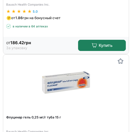
Bausch Health Companies Inc.
5.0
от
1.86
грн на бонусный счет
в наличии в 64 аптеках
от
186.42
грн
Купить
За упаковку
Флуцинар гель 0,25 мг/г туба 15 г
Bausch Health Companies Inc.