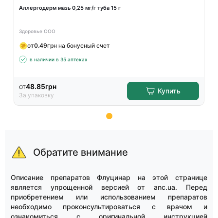
Аллергодерм мазь 0,25 мг/г туба 15 г
Здоровье ООО
от
0.49
грн на бонусный счет
в наличии в 35 аптеках
от
48.85
грн
Купить
За упаковку
Item
1
of
Обратите внимание
7
Описание препаратов Флуцинар на этой странице
является упрощенной версией от anc.ua. Перед
приобретением или использованием препаратов
необходимо проконсультироваться с врачом и
ознакомиться с оригинальной инструкцией