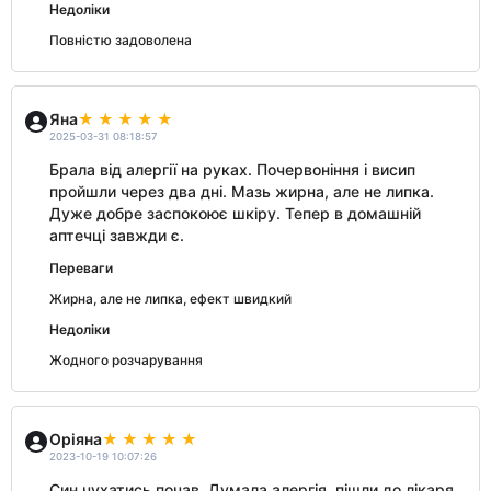
Недоліки
Повністю задоволена
Яна
2025-03-31 08:18:57
Брала від алергії на руках. Почервоніння і висип
пройшли через два дні. Мазь жирна, але не липка.
Дуже добре заспокоює шкіру. Тепер в домашній
аптечці завжди є.
Переваги
Жирна, але не липка, ефект швидкий
Недоліки
Жодного розчарування
Оріяна
2023-10-19 10:07:26
Син чухатись почав. Думала алергія, пішли до лікаря,