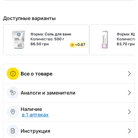
Доступные варианты
Форма:
Соль для ванн
Форма:
Кр
Количество:
500 г
Количеств
66.50 грн
63.70 грн
+
0.67
Все о товаре
Аналоги и заменители
Наличие
в 1 аптеках
Инструкция