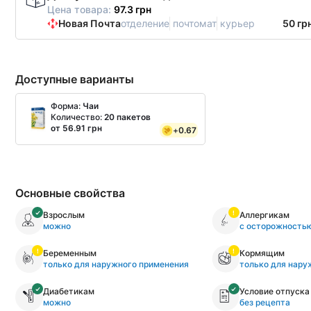
Цена товара:
97.3 грн
Новая Почта
отделение
почтомат
курьер
50 гр
Доступные варианты
Форма:
Чаи
Количество:
20 пакетов
от 56.91 грн
+
0.67
Основные свойства
Взрослым
Аллергикам
можно
с осторожность
Беременным
Кормящим
только для наружного применения
только для нару
Диабетикам
Условие отпуска
можно
без рецепта