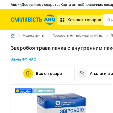
Акции
Доступные лекарства
Карта аптек
Справочник лека
Каталог товаров
Медикаменты
Препараты от простуды и гриппа
П
Зверобоя трава пачка с внутренним пак
Виола ФФ ЧАО
Все о товаре
Аналоги и 