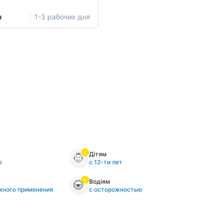
н
1-3 рабочих дня
Дітям
ю
с 12-ти лет
Водіям
жного применения
с осторожностью