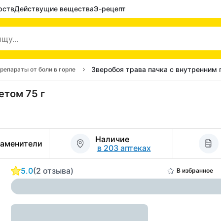
рств
Действущие вещества
Э-рецепт
Зверобоя трава пачка с внутренним 
репараты от боли в горле
етом 75 г
Наличие
заменители
в 203 аптеках
5.0
(2 отзыва)
В избранное