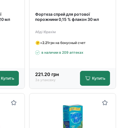
ї
Фортеза спрей для ротової
20 мл
порожнини 0,15 % флакон 30 мл
Абді Ібрахім
+
2.21
грн на бонусный счет
в наличии в 209 аптеках
221.20
грн
Купить
Купить
За упаковку