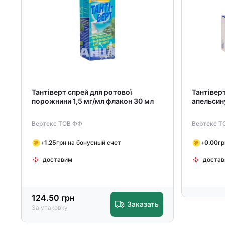
Тантіверт спрей для ротової
Тантіверт
порожнини 1,5 мг/мл флакон 30 мл
апельсин
Вертекс ТОВ ФФ
Вертекс Т
+
1.25
грн на бонусный счет
+
0.00
гр
доставим
достав
124.50
грн
Заказать
За упаковку