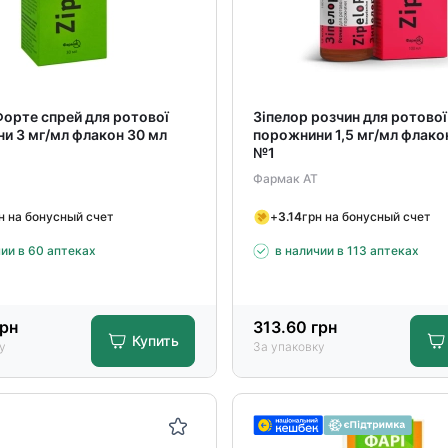
Форте спрей для ротової
Зіпелор розчин для ротової
и 3 мг/мл флакон 30 мл
порожнини 1,5 мг/мл флако
№1
Фармак АТ
н на бонусный счет
+
3.14
грн на бонусный счет
чии в 60 аптеках
в наличии в 113 аптеках
рн
313.60
грн
Купить
у
За упаковку