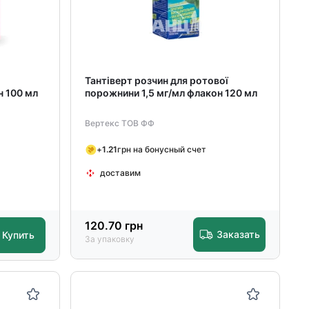
Тантіверт розчин для ротової
н 100 мл
порожнини 1,5 мг/мл флакон 120 мл
Вертекс ТОВ ФФ
+
1.21
грн на бонусный счет
доставим
120.70
грн
Заказать
Купить
За упаковку