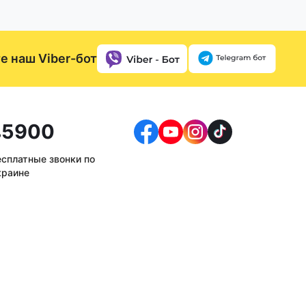
е наш Viber-бот
5900
есплатные звонки по
краине