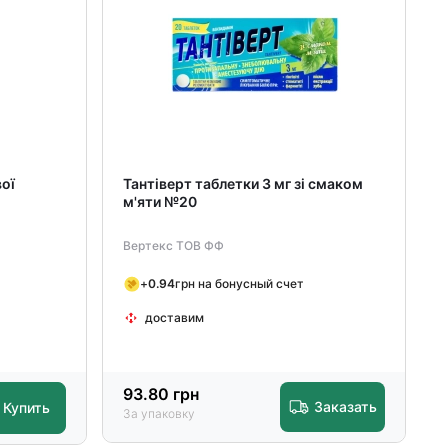
ої
Тантіверт таблетки 3 мг зі смаком
м'яти №20
Вертекс ТОВ ФФ
+
0.94
грн на бонусный счет
доставим
93.80
грн
Заказать
Купить
За упаковку