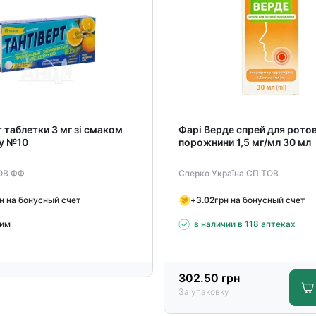
 таблетки 3 мг зі смаком
Фарі Верде спрей для ротов
у №10
порожнини 1,5 мг/мл 30 мл
ОВ ФФ
Сперко Україна СП ТОВ
н на бонусный счет
+
3.02
грн на бонусный счет
им
в наличии в 118 аптеках
302.50
грн
За упаковку