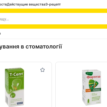
рств
Действущие вещества
Э-рецепт
D
ування в стоматології