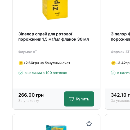
Зіпелор спрей для ротової
Зіпелор 
порожнини 1,5 мг/мл флакон 30 мл
порожнин
Фармак АТ
Фармак АТ
+
2.66
грн на бонусный счет
+
3.42
гр
в наличии в 100 аптеках
в нали
266.00
грн
342.10
г
Купить
За упаковку
За упаковк