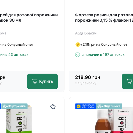
прей для ротової порожнини
Фортеза розчин для ротово
акон 30 мл
порожнини 0,15 % флакон 1
рма
Абді Ібрахім
н на бонусный счет
+
2.19
грн на бонусный счет
чии в 43 аптеках
в наличии в 197 аптеках
рн
218.90
грн
Купить
у
За упаковку