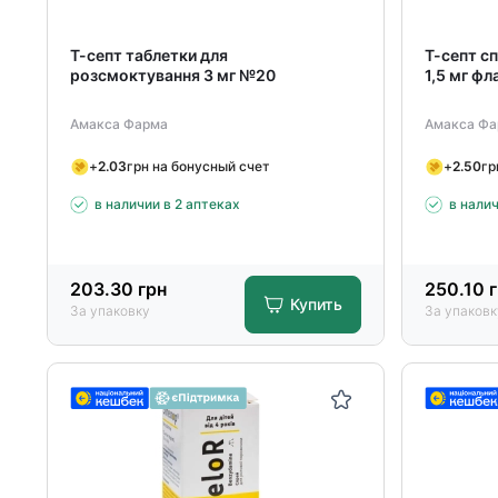
Т-септ таблетки для
Т-септ с
розсмоктування 3 мг №20
1,5 мг фл
Амакса Фарма
Амакса Фа
+
2.03
грн на бонусный счет
+
2.50
гр
в наличии в 2 аптеках
в нали
203.30
грн
250.10
г
Купить
За упаковку
За упаковк