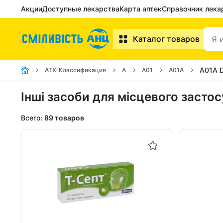
Акции
Доступные лекарства
Карта аптек
Справочник лека
Каталог товаров
A01A 
АТХ-Классификация
A
A01
A01A
Інші засоби для місцевого застос
Всего:
89 товаров