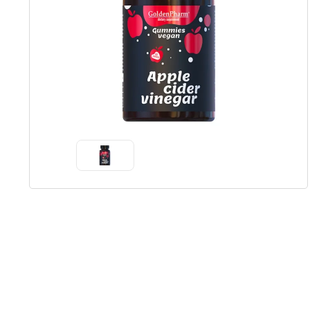
Item
1
of
1