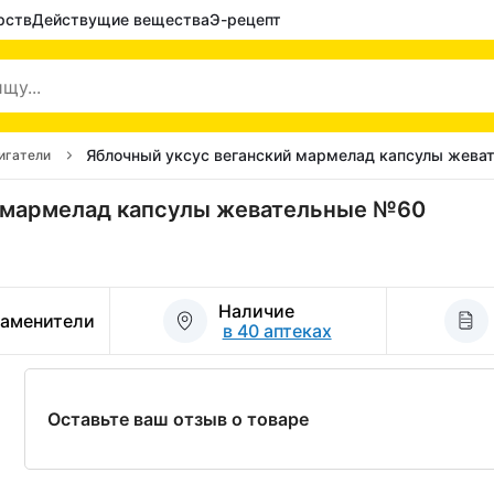
рств
Действущие вещества
Э-рецепт
Яблочный уксус веганский мармелад капсулы жев
игатели
й мармелад капсулы жевательные №60
Наличие
заменители
в 40 аптеках
Оставьте ваш отзыв о товаре