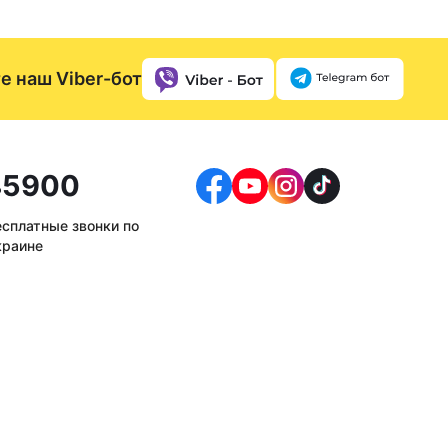
е наш Viber-бот
5900
есплатные звонки по
краине