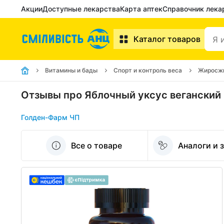
Акции
Доступные лекарства
Карта аптек
Справочник лека
Каталог товаров
Витамины и бады
Спорт и контроль веса
Жиросж
Отзывы про Яблочный уксус вегански
Голден-Фарм ЧП
Все о товаре
Аналоги и 