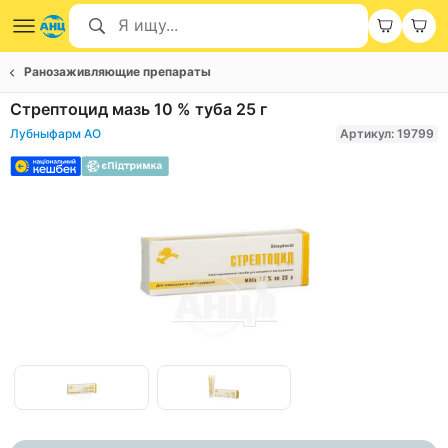
Ранозаживляющие препараты
Стрептоцид мазь 10 % туба 25 г
Лубныфарм АО
Артикул: 19799
Item
1
of
Item
2