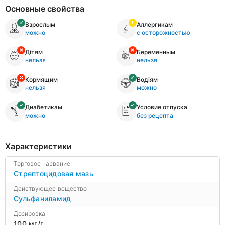
Основные свойства
Взрослым
Аллергикам
можно
с осторожностью
Дітям
Беременным
нельзя
нельзя
Кормящим
Водіям
нельзя
можно
Диабетикам
Условие отпуска
можно
без рецепта
Характеристики
Торговое название
Стрептоцидовая мазь
Действующее вещество
Сульфаниламид
Дозировка
100 мг/г