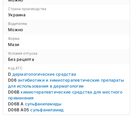
Страна производства
Украина
Водителям
Можно
Форма
Мази
Условия отпуска
Без рецепта
Код ATC
D
дерматологические средства
D06
антибиотики и химиотерапевтические препараты
для использования в дерматологии
D06B
химиотерапевтические средства для местного
применения
D06B A
сульфаниламиды
D06B A05
сульфаниламид