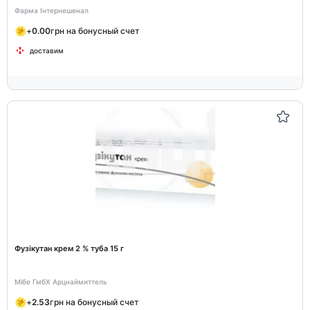
Фарма Інтернешенал
+
0.00
грн на бонусный счет
доставим
Фузікутан крем 2 % туба 15 г
Мібе ГмбХ Арцнаймиттель
+
2.53
грн на бонусный счет