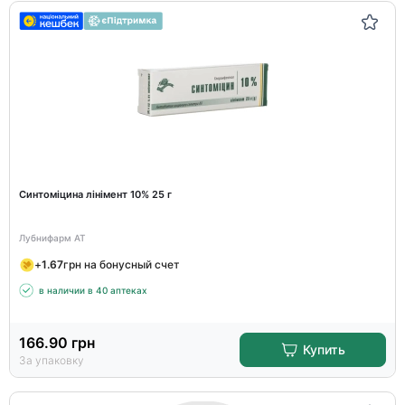
Синтоміцина лінімент 10% 25 г
Лубнифарм АТ
+
1.67
грн на бонусный счет
в наличии в 40 аптеках
166.90
грн
Купить
За упаковку