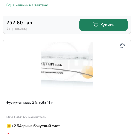
в наличии в 40 аптеках
252.80
грн
Купить
За упаковку
Фузікутан мазь 2 % туба 15 г
Мібе ГмбХ Арцнаймиттель
+
2.54
грн на бонусный счет