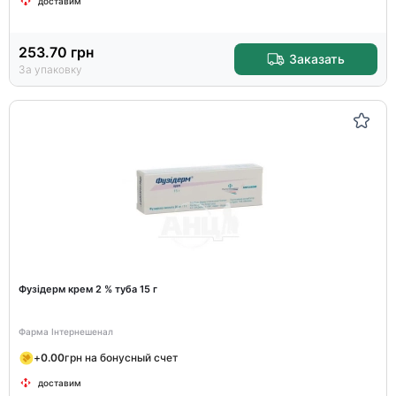
доставим
253.70
грн
Заказать
За упаковку
Фузідерм крем 2 % туба 15 г
Фарма Інтернешенал
+
0.00
грн на бонусный счет
доставим