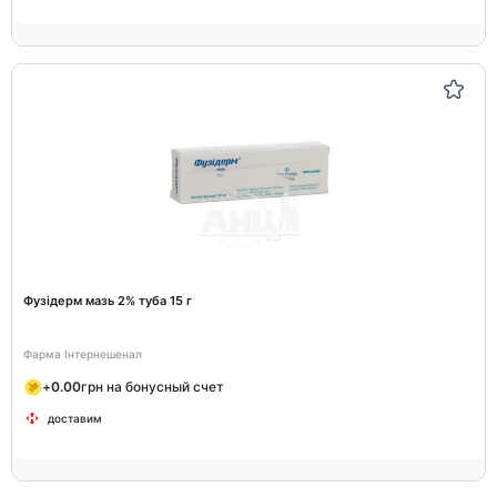
Фузідерм мазь 2% туба 15 г
Фарма Інтернешенал
+
0.00
грн на бонусный счет
доставим