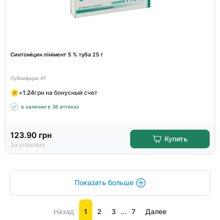
Синтоміцин лінімент 5 % туба 25 г
Лубнифарм АТ
+
1.24
грн на бонусный счет
в наличии в 38 аптеках
123.90
грн
Купить
За упаковку
Показать больше
Назад
1
2
3
...
7
Далее