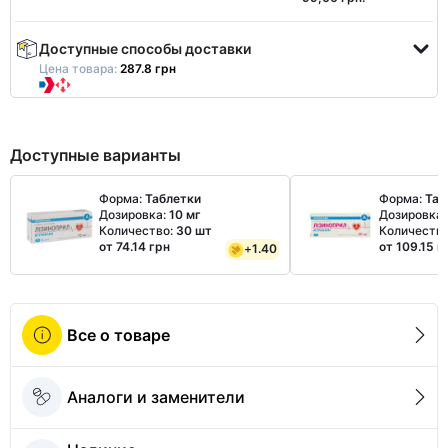
Доступные способы доставки
Цена товара:
287.8 грн
Доступные варианты
Форма:
Таблетки
Форма:
Таб
Дозировка:
10 мг
Дозировка
Количество:
30 шт
Количеств
от 74.14 грн
от 109.15 г
+
1.40
Все о товаре
Аналоги и заменители