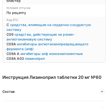
блистер
Условия отпуска
По рецепту
Код ATC
C
средства, влияющие на сердечно-сосудистую
систему
C09
средства, действующие на ренин-
ангиотензиновую систему
C09A
ингибиторы ангиотензинпревращающего
фермента (апф)
C09A A
ингибиторы апф монокомпонентные
C09A A03
лизиноприл
Инструкция Лизиноприл таблетки 20 мг №60
Состав