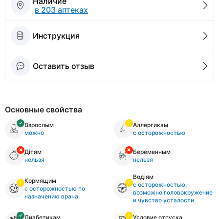
Наличие
в 203 аптеках
Инструкция
Оставить отзыв
Основные свойства
Взрослым
Аллергикам
можно
с осторожностью
Дітям
Беременным
нельзя
нельзя
Водіям
Кормящим
с осторожностью,
с осторожностью по
возможно головокружение
назначению врача
и чувство усталости
Диабетикам
Условие отпуска