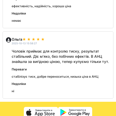
ефективність, надійність, хороша ціна
Недоліки
немає
Ольга
2025-10-13 15:58:27
Чоловік приймає для контролю тиску, результат
стабільний. Діє м’яко, без побічних ефектів. В АНЦ
знайшла за вигідною ціною, тепер купуємо тільки тут.
Переваги
стабілізує тиск, добре переноситься, низька ціна в АНЦ
Недоліки
ні