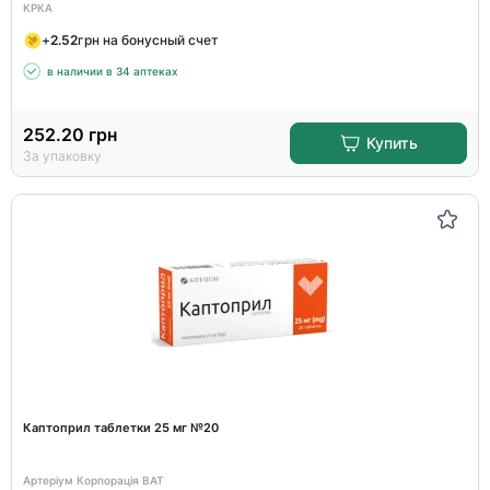
КРКА
+
2.52
грн на бонусный счет
в наличии в 34 аптеках
252.20
грн
Купить
За упаковку
Каптоприл таблетки 25 мг №20
Артеріум Корпорація ВАТ