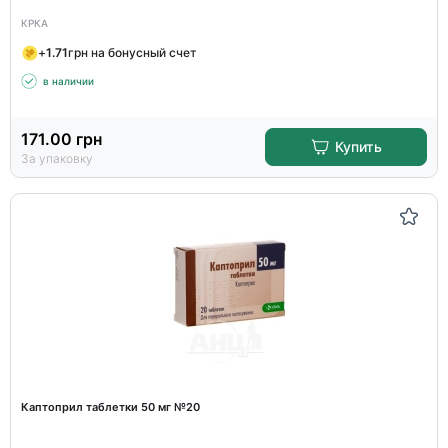
КРКА
+
1.71
грн на бонусный счет
в наличии
171.00
грн
Купить
За упаковку
Каптоприл таблетки 50 мг №20