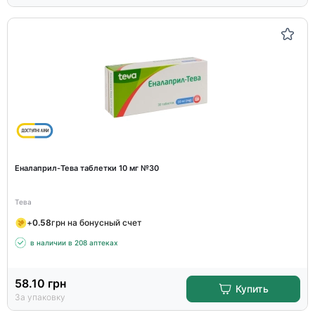
Еналаприл-Тева таблетки 10 мг №30
Тева
+
0.58
грн на бонусный счет
в наличии в 208 аптеках
58.10
грн
Купить
За упаковку