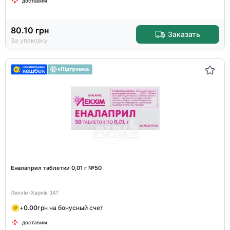
доставим
80.10
грн
Заказать
За упаковку
Еналаприл таблетки 0,01 г №50
Лекхім-Харків ЗАТ
+
0.00
грн на бонусный счет
доставим