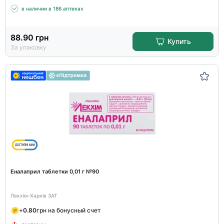
в наличии в 186 аптеках
88.90
грн
Купить
За упаковку
Еналаприл таблетки 0,01 г №90
Лекхім-Харків ЗАТ
+
0.80
грн на бонусный счет