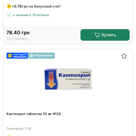
+
0.78
грн на бонусный счет
в наличии в 70 аптеках
78.40
грн
Купить
За упаковку
Каптоприл таблетки 25 мг №20
Тернофарм ТОВ