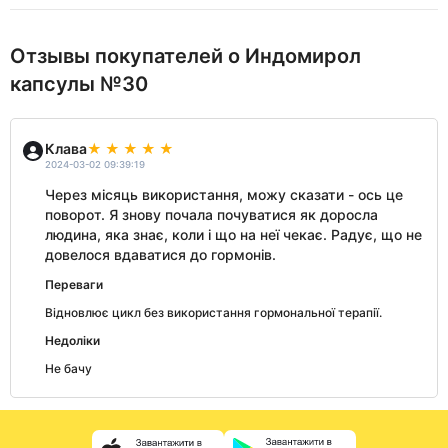
Отзывы покупателей о Индомирол
капсулы №30
Клава
2024-03-02 09:39:19
Через місяць використання, можу сказати - ось це
поворот. Я знову почала почуватися як доросла
людина, яка знає, коли і що на неї чекає. Радує, що не
довелося вдаватися до гормонів.
Переваги
Відновлює цикл без використання гормональної терапії.
Недоліки
Не бачу