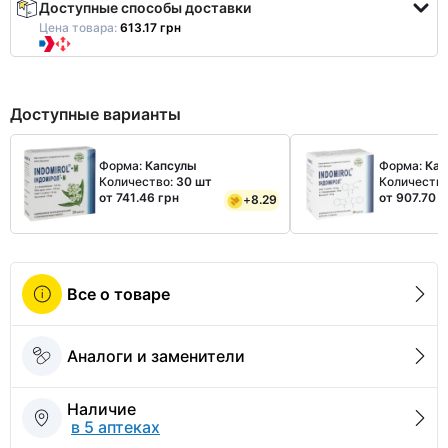
Доступные способы доставки
Цена товара:
613.17 грн
Доступные варианты
Форма:
Капсулы
Форма:
Кап
Количество:
30 шт
Количеств
от 741.46 грн
от 907.70 г
+
8.29
Все о товаре
Аналоги и заменители
Наличие
в 5 аптеках