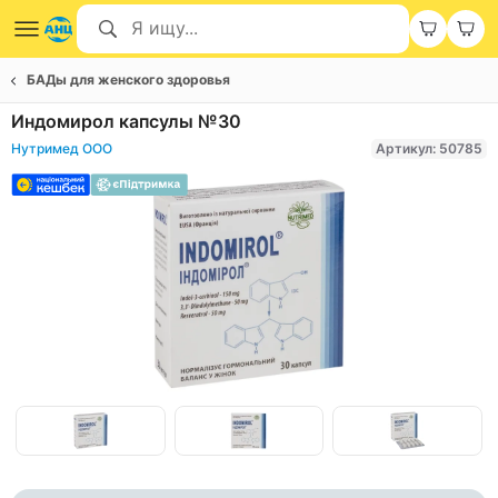
БАДы для женского здоровья
Индомирол капсулы №30
Нутримед ООО
Артикул: 50785
Item
1
of
Item
3