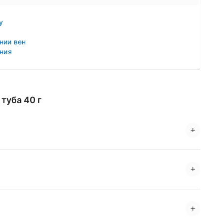
у
нии вен
ния
туба 40 г