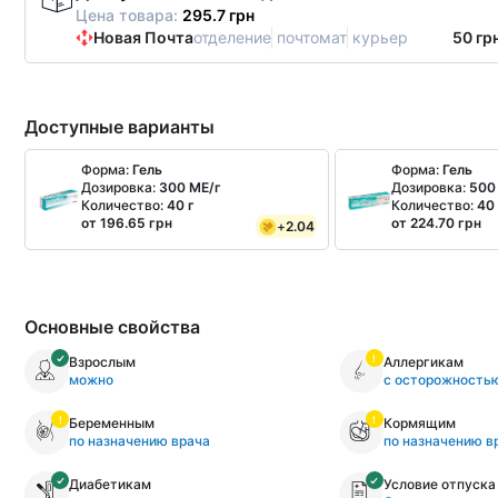
Цена товара:
295.7 грн
Новая Почта
отделение
почтомат
курьер
50 гр
Доступные варианты
Форма:
Гель
Форма:
Гель
Дозировка:
300 МЕ/г
Дозировка:
500
Количество:
40 г
Количество:
40 
от 196.65 грн
от 224.70 грн
+
2.04
Основные свойства
Взрослым
Аллергикам
можно
с осторожность
Беременным
Кормящим
по назначению врача
по назначению в
Диабетикам
Условие отпуска