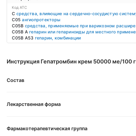
Код ATC
C
средства, влияющие на сердечно-сосудистую систем
C05
ангиопротекторы
C05B
средства, применяемые при варикозном расшире
C05B A
гепарин или гепариноиды для местного примене
C05B A53
гепарин, комбинации
Инструкция Гепатромбин крем 50000 ме/100 г 
Состав
Лекарственная форма
Фармакотерапевтическая группа