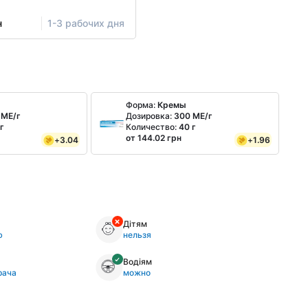
н
1-3 рабочих дня
Форма:
Кремы
 МЕ/г
Дозировка:
300 МЕ/г
г
Количество:
40 г
от 144.02 грн
+
3.04
+
1.96
Дітям
ю
нельзя
Водіям
рача
можно