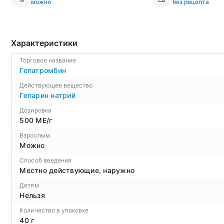
можно
без рецепта
Характеристики
Торговое название
Гепатромбин
Действующее вещество
Гепарин натрий
Дозировка
500 МЕ/г
Взрослым
Можно
Способ введения
Местно действующие, наружно
Детям
Нельзя
Количество в упаковке
40 г