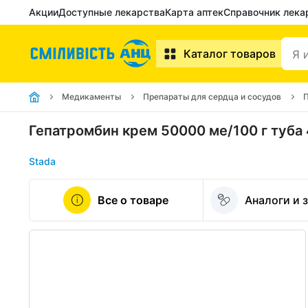
Акции
Доступные лекарства
Карта аптек
Справочник лека
Каталог товаров
Медикаменты
Препараты для сердца и сосудов
П
Гепатромбин крем 50000 ме/100 г туба 
Stada
Все о товаре
Аналоги и 