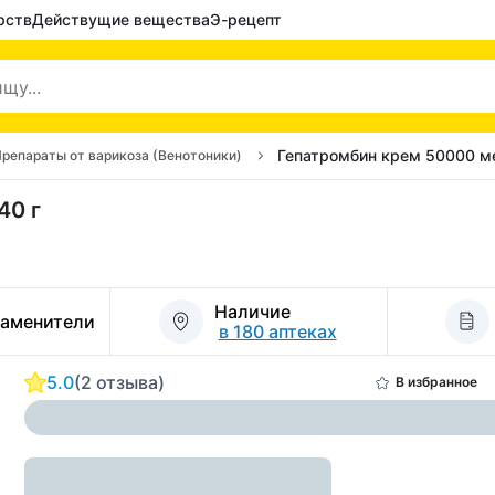
рств
Действущие вещества
Э-рецепт
Гепатромбин крем 50000 ме/
репараты от варикоза (Венотоники)
40 г
Наличие
заменители
в 180 аптеках
5.0
(2 отзыва)
В избранное