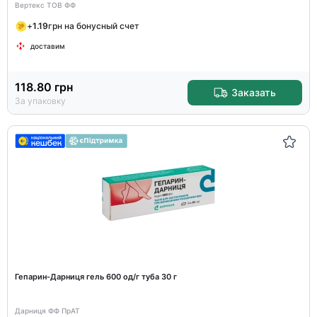
Вертекс ТОВ ФФ
+
1.19
грн на бонусный счет
доставим
118.80
грн
Заказать
За упаковку
Гепарин-Дарниця гель 600 од/г туба 30 г
Дарниця ФФ ПрАТ