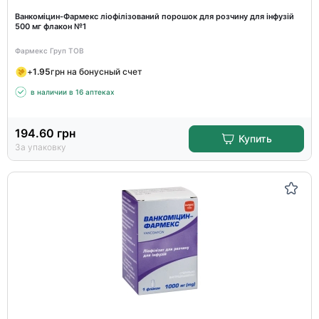
Ванкоміцин-Фармекс ліофілізований порошок для розчину для інфузій
500 мг флакон №1
Фармекс Груп ТОВ
+
1.95
грн на бонусный счет
в наличии в 16 аптеках
194.60
грн
Купить
За упаковку