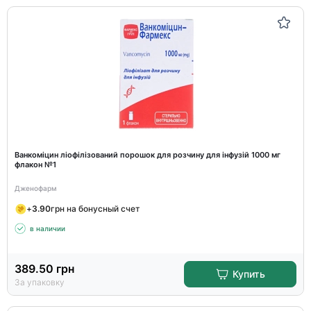
Ванкоміцин ліофілізований порошок для розчину для інфузій 1000 мг
флакон №1
Дженофарм
+
3.90
грн на бонусный счет
в наличии
389.50
грн
Купить
За упаковку