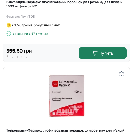
Ванкоміцин-Фармекс ліофілізований порошок для розчину для інфузій
1000 мг флакон №1
Фармекс Груп ТОВ
+
3.56
грн на бонусный счет
в наличии в 57 аптеках
355.50
грн
Купить
За упаковку
Тейкопланін-Фармекс ліофілізований порошок для розчину для ін'єкцій