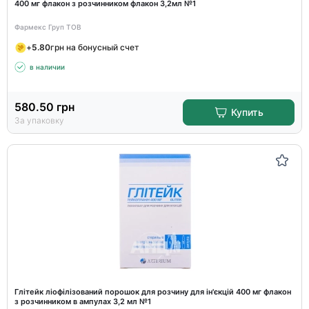
400 мг флакон з розчинником флакон 3,2мл №1
Фармекс Груп ТОВ
+
5.80
грн на бонусный счет
в наличии
580.50
грн
Купить
За упаковку
Глітейк ліофілізований порошок для розчину для ін'єкцій 400 мг флакон
з розчинником в ампулах 3,2 мл №1