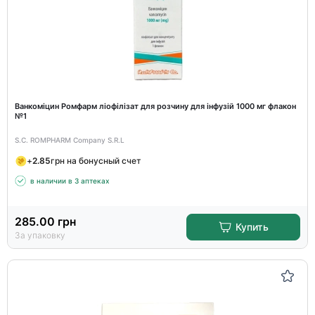
Ванкоміцин Ромфарм ліофілізат для розчину для інфузій 1000 мг флакон
№1
S.C. ROMPHARM Company S.R.L
+
2.85
грн на бонусный счет
в наличии в 3 аптеках
285.00
грн
Купить
За упаковку