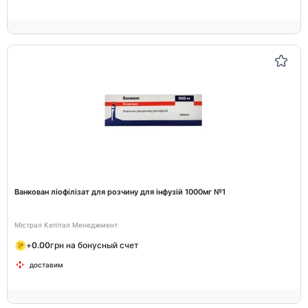
Ванкован ліофілізат для розчину для інфузій 1000мг №1
Містрал Кепітал Менеджмент
+
0.00
грн на бонусный счет
доставим