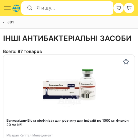
J01
ІНШІ АНТИБАКТЕРІАЛЬНІ ЗАСОБИ
Всего:
87 товаров
Ванкоміцин-Віста ліофілізат для розчину для інфузій по 1000 мг флакон
20 мл №1
Містрал Кепітал Менеджмент