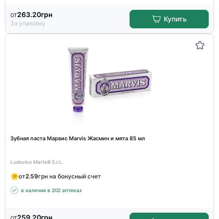
от
263.20
грн
Купить
За упаковку
Зубная паста Марвис Marvis Жасмин и мята 85 мл
Ludovico Martelli S.r.L.
от
2.59
грн на бонусный счет
в наличии в 202 аптеках
от
259.20
грн