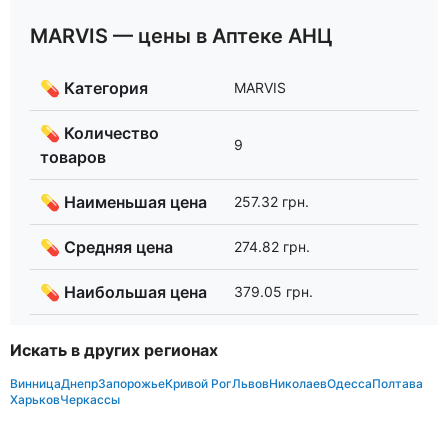
MARVIS — цены в Аптеке АНЦ
💊 Категория
MARVIS
💊 Количество
9
товаров
💊 Наименьшая цена
257.32 грн.
💊 Средняя цена
274.82 грн.
💊 Наибольшая цена
379.05 грн.
Искать в других регионах
Винница
Днепр
Запорожье
Кривой Рог
Львов
Николаев
Одесса
Полтава
Харьков
Черкассы