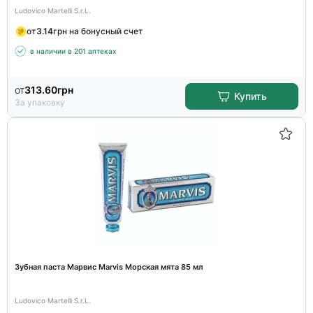
Ludovico Martelli S.r.L.
от
3.14
грн на бонусный счет
в наличии в 201 аптеках
от
313.60
грн
Купить
За упаковку
Зубная паста Марвис Marvis Морская мята 85 мл
Ludovico Martelli S.r.L.