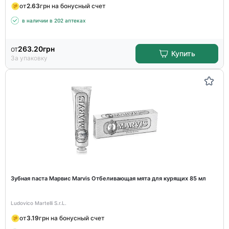
от
2.63
грн на бонусный счет
в наличии в 202 аптеках
от
263.20
грн
Купить
За упаковку
Зубная паста Марвис Marvis Отбеливающая мята для курящих 85 мл
Ludovico Martelli S.r.L.
от
3.19
грн на бонусный счет