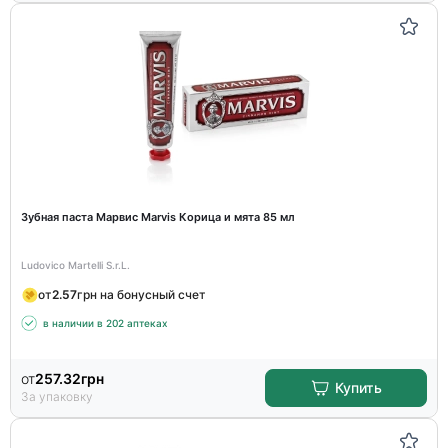
Зубная паста Марвис Marvis Корица и мята 85 мл
Ludovico Martelli S.r.L.
от
2.57
грн на бонусный счет
в наличии в 202 аптеках
от
257.32
грн
Купить
За упаковку