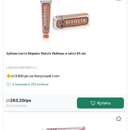
Зубная паста Марвис Marvis Имбирь и мята 85 мл
Ludovico Martelli S.r.L.
от
2.63
грн на бонусный счет
в наличии в 202 аптеках
от
263.20
грн
Купить
За упаковку