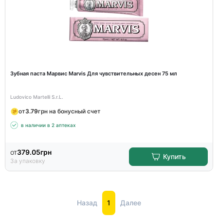
Зубная паста Марвис Marvis Для чувствительных десен 75 мл
Ludovico Martelli S.r.L.
от
3.79
грн на бонусный счет
в наличии в 2 аптеках
от
379.05
грн
Купить
За упаковку
Назад
1
Далее