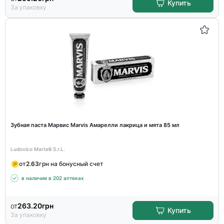
Купить
За упаковку
Зубная паста Марвис Marvis Амарелли лакрица и мята 85 мл
Ludovico Martelli S.r.L.
от
2.63
грн на бонусный счет
в наличии в 202 аптеках
от
263.20
грн
Купить
За упаковку