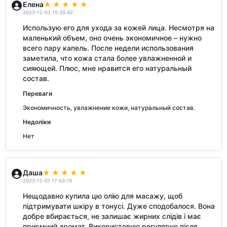
Елена
2023-12-02 15:35:42
Использую его для ухода за кожей лица. Несмотря на
маленький объем, оно очень экономичное – нужно
всего пару капель. После недели использования
заметила, что кожа стала более увлажненной и
сияющей. Плюс, мне нравится его натуральный
состав.
Переваги
Экономичность, увлажнение кожи, натуральный состав.
Недоліки
Нет
Даша
2023-12-01 17:03:19
Нещодавно купила цю олію для масажу, щоб
підтримувати шкіру в тонусі. Дуже сподобалося. Вона
добре вбирається, не залишає жирних слідів і має
приємний аромат. Використовую регулярно після