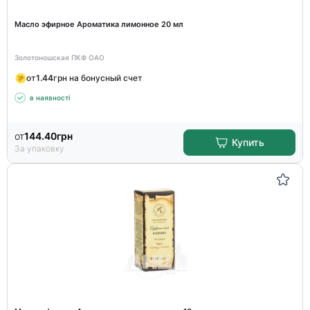
Масло эфирное Ароматика лимонное 20 мл
Золотоношская ПКФ ОАО
от
1.44
грн на бонусный счет
в наявності
от
144.40
грн
Купить
За упаковку