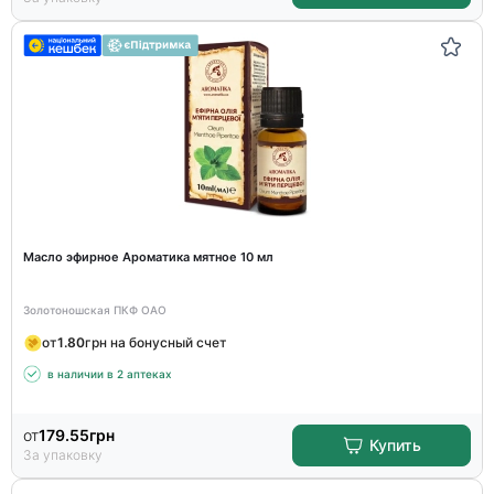
Масло эфирное Ароматика мятное 10 мл
Золотоношская ПКФ ОАО
от
1.80
грн на бонусный счет
в наличии в 2 аптеках
от
179.55
грн
Купить
За упаковку