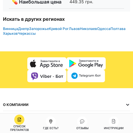
💊 Наибольшая цена
449.35 грн.
Искать в других регионах
Винница
Днепр
Запорожье
Кривой Рог
Львов
Николаев
Одесса
Полтава
Харьков
Черкассы
О КОМПАНИИ
КЛИЕНТАМ
СПИСОК
ГДЕ ЕСТЬ?
ОТЗЫВЫ
ИНСТРУКЦИИ
ИНФОРМАЦИЯ
ПРЕПАРАТОВ