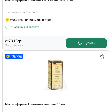
Масло эфирное Ароматика можжевеловое 10 мл
Золотоношская ПКФ ОАО
от
0.73
грн на бонусный счет
в наличии в 3 аптеках
от
73.13
грн
Купить
За упаковку
Масло эфирное Ароматика анисовое 10 мл