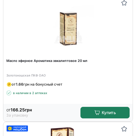
Масло эфирное Ароматика эвкалиптовое 20 мл
Золотоношская ПКФ ОАО
от
1.66
грн на бонусный счет
в наличии в 2 аптеках
от
166.25
грн
Купить
За упаковку