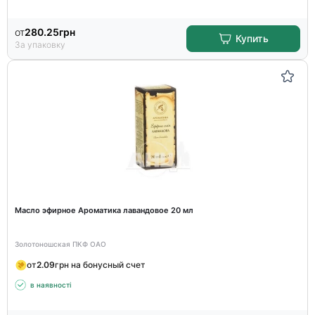
от
280.25
грн
Купить
За упаковку
Масло эфирное Ароматика лавандовое 20 мл
Золотоношская ПКФ ОАО
от
2.09
грн на бонусный счет
в наявності