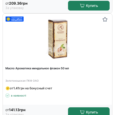
от
209.36
грн
Купить
За упаковку
Масло Ароматика миндальное флакон 50 мл
Золотоношская ПКФ ОАО
от
1.41
грн на бонусный счет
в наявності
от
141.13
грн
Купить
За упаковку