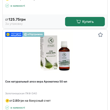
в наявності
от
125.75
грн
Купить
За упаковку
Сок натуральный алоэ вера Ароматика 50 мл
Золотоношская ПКФ ОАО
от
2.80
грн на бонусный счет
в наявності