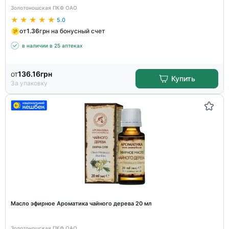
Золотоношская ПКФ ОАО
5.0
от
1.36
грн на бонусный счет
в наличии в 25 аптеках
от
136.16
грн
Купить
За упаковку
Масло эфирное Ароматика чайного дерева 20 мл
Золотоношская ПКФ ОАО