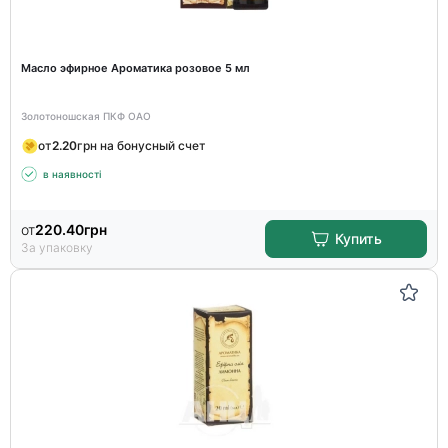
Масло эфирное Ароматика розовое 5 мл
Золотоношская ПКФ ОАО
от
2.20
грн на бонусный счет
в наявності
от
220.40
грн
Купить
За упаковку