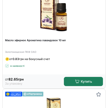
Масло эфирное Ароматика лавандовое 10 мл
Золотоношская ПКФ ОАО
от
0.83
грн на бонусный счет
в наявності
от
82.65
грн
Купить
За упаковку