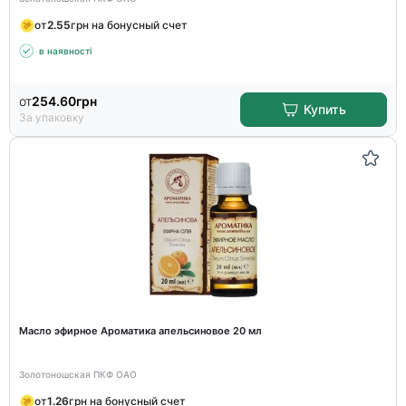
от
2.55
грн на бонусный счет
в наявності
от
254.60
грн
Купить
За упаковку
Масло эфирное Ароматика апельсиновое 20 мл
Золотоношская ПКФ ОАО
от
1.26
грн на бонусный счет