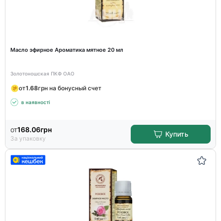
Масло эфирное Ароматика мятное 20 мл
Золотоношская ПКФ ОАО
от
1.68
грн на бонусный счет
в наявності
от
168.06
грн
Купить
За упаковку