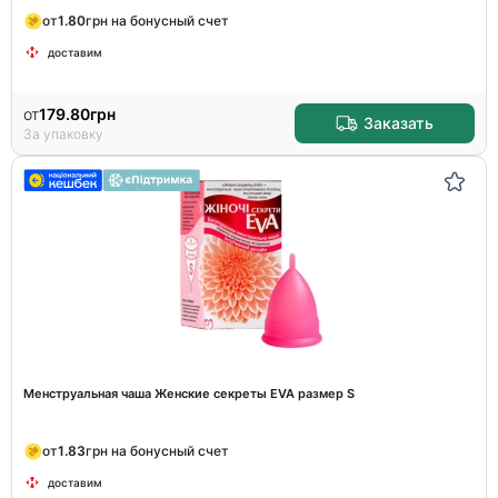
от
1.80
грн на бонусный счет
доставим
от
179.80
грн
Заказать
За упаковку
Менструальная чаша Женские секреты EVA размер S
от
1.83
грн на бонусный счет
доставим