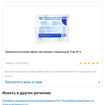
Гинекологический набор смотровой стерильный Tidy № 5
Тамара 13.02.2026 р
Використовували в клініці набір повністю укомплектований, стерильність на
висок
...
Прочитать весь отзыв
>
Искать в других регионах
Киев
Винница
Днепр
Запорожье
Кривой Рог
Львов
Николаев
Одесса
Харьков
Черкассы