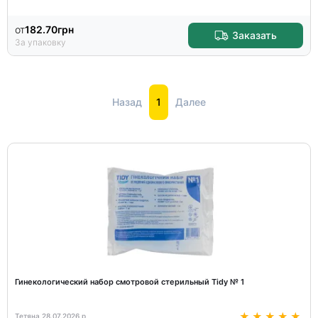
от
182.70
грн
Заказать
За упаковку
Назад
1
Далее
Гинекологический набор смотровой стерильный Tidy № 1
Тетяна 28.07.2026 р