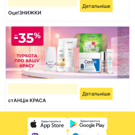
Детальніше
Оце!ЗНИЖКИ
Детальніше
стАНЦія КРАСА