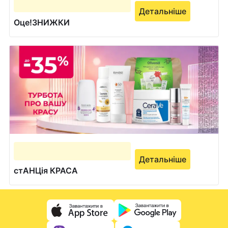
Детальніше
Оце!ЗНИЖКИ
Детальніше
стАНЦія КРАСА